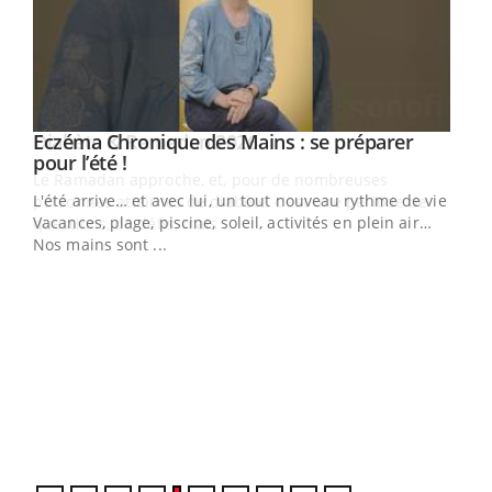
Youtube
Eczéma Chronique des Mains : se préparer
Diabète & Ramadan 2026
Youtube
Youtube
Youtube
pour l’été !
Le Ramadan approche, et, pour de nombreuses
L'été arrive… et avec lui, un tout nouveau rythme de vie !
personnes atteintes de diabète, c'est une période de
Vacances, plage, piscine, soleil, activités en plein air…
questions, de défis, mais ...
Nos mains sont ...
Un 
You
à l
Un é
mati
numé