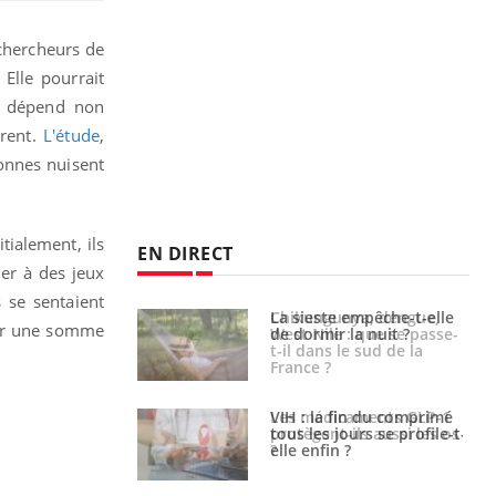
chercheurs de
Elle pourrait
r dépend non
urent.
L'étude
,
onnes nuisent
tialement, ils
EN DIRECT
uer à des jeux
s se sentaient
unya, dengue,
La sieste empêche-t-elle
ger une somme
e : que se passe-
de dormir la nuit ?
s le sud de la
icaments GLP-1
VIH : la fin du comprimé
t-ils aussi les os
tous les jours se profile-t-
elle enfin ?