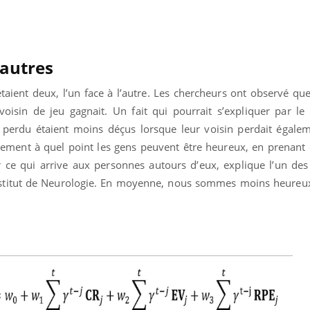
Cancer colorectal : une
Cytomég
stratégie simple aurait
change d
changé la donne au Pays
charge 
basque
enceint
 autres
taient deux, l’un face à l’autre. Les chercheurs ont observé qu
voisin de jeu gagnait. Un fait qui pourrait s’expliquer par le
t perdu étaient moins déçus lorsque leur voisin perdait égalem
tement à quel point les gens peuvent être heureux, en prenant
r ce qui arrive aux personnes autours d’eux, explique l’un des
Institut de Neurologie. En moyenne, nous sommes moins heureux