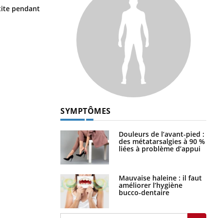
Hantavirus : un cas détecté chez un
ite pendant
touriste en France
SYMPTÔMES
Douleurs de l’avant-pied :
des métatarsalgies à 90 %
liées à problème d’appui
Mauvaise haleine : il faut
améliorer l’hygiène
bucco-dentaire