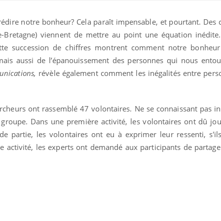
édire notre bonheur? Cela paraît impensable, et pourtant. Des 
e-Bretagne) viennent de mettre au point une équation inédite. 
ette succession de chiffres montrent comment notre bonheu
mais aussi de l’épanouissement des personnes qui nous ento
nications,
révèle également comment les inégalités entre pers
ercheurs ont rassemblé 47 volontaires. Ne se connaissant pas ini
e groupe. Dans une première activité,
les volontaires ont dû jo
de partie, les volontaires ont eu à exprimer leur ressenti, s'il
Comment oublier les
Chikung
e activité, les experts ont demandé aux participants de parta
écrans en vacances ?
West Nil
t-il dan
France ?
Toujours connectés :
Les méd
comment le travail
protègen
empiète de plus en plus
?
sur nos soirées