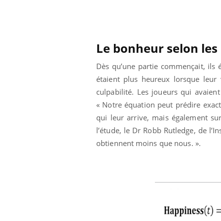
éviter une otite
Grossesse à risque : ce jus
les vacances ?
naturel attire l'attention
des chercheurs
Le bonheur selon les
Dès qu’une partie commençait, ils é
étaient plus heureux lorsque leur 
culpabilité. Les joueurs qui avaien
« Notre équation peut prédire exac
qui leur arrive, mais également su
l’étude, le Dr Robb Rutledge, de l’
obtiennent moins que nous. ».