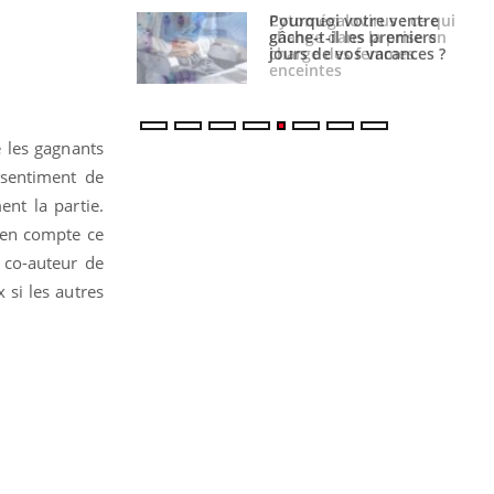
alovirus : ce qui
Pourquoi votre ventre
ans la prise en
gâche-t-il les premiers
des femmes
jours de vos vacances ?
es
e les gagnants
 sentiment de
ent la partie.
 en compte ce
 co-auteur de
 si les autres