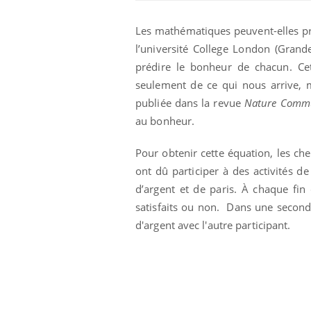
Les mathématiques peuvent-elles pr
l’université College London (Grand
prédire le bonheur de chacun. C
seulement de ce qui nous arrive, 
publiée dans la revue
Nature Commu
au bonheur.
Pour obtenir cette équation, les ch
ont dû participer à des activités d
d’argent et de paris. À chaque fin 
eunes enfants :
Hantavirus : un cas
satisfaits ou non. Dans une second
rousse à
détecté chez un touriste
e pour les
en France
d'argent avec l'autre participant.
 ?
e métabolique :
Mortalité infantile : un
nt les meilleurs
rapport s’interroge sur
s physiques ?
son taux élevé en France