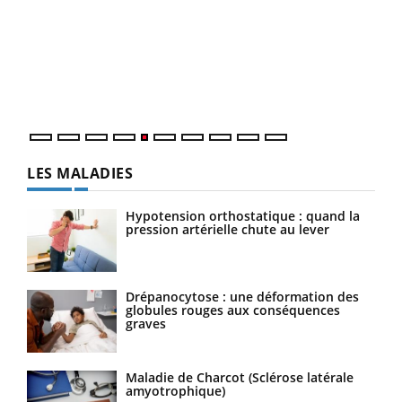
Un « jumeau numérique » pour faciliter l’accès
COU
Youtube
You
Youtube
à la médecine préventive
Coup
Un établissement lié à un groupe mutualiste innove en
vous
matière de bilan de santé : l'utilisation d'un « jumeau
épis
numérique » permet ...
LES MALADIES
Hypotension orthostatique : quand la
pression artérielle chute au lever
Drépanocytose : une déformation des
globules rouges aux conséquences
graves
Maladie de Charcot (Sclérose latérale
amyotrophique)