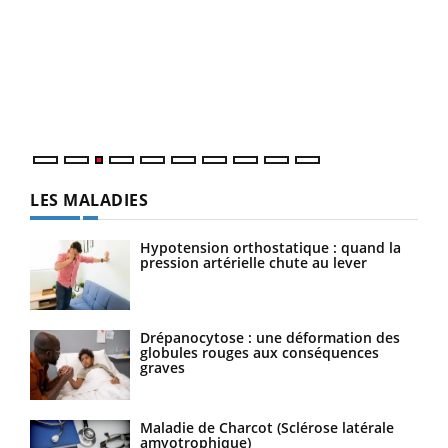
Ecz
You
pour
L'ét
Vaca
Nos 
LES MALADIES
Hypotension orthostatique : quand la
pression artérielle chute au lever
Drépanocytose : une déformation des
globules rouges aux conséquences
graves
Maladie de Charcot (Sclérose latérale
amyotrophique)