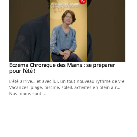
Eczéma Chronique des Mains : se préparer
Youtube
Youtube
pour l’été !
L'été arrive… et avec lui, un tout nouveau rythme de vie !
Vacances, plage, piscine, soleil, activités en plein air…
Nos mains sont ...
Dia
You
Le 
pers