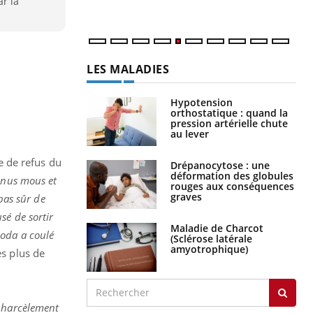
r la
num
LES MALADIES
Hypotension
orthostatique : quand la
pression artérielle chute
au lever
re de refus du
Drépanocytose : une
déformation des globules
enus mous et
rouges aux conséquences
graves
pas sûr de
usé de sortir
Maladie de Charcot
 soda a coulé
(Sclérose latérale
amyotrophique)
ès plus de
e harcèlement