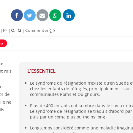
|
|
|
Commenter
ma
uline & Charge mentale : et si on
Eczéma Chronique des
tube
Youtube
Youtube
Y
it en parler??
préparer pour l’été !
Le
L'ESSENTIEL
nt mis
026, l'insuline dans le diabète de type 2
L'été arrive… et avec lui,
e entourée d'idées reçues chez les
rythme de vie ! Vacances, 
Le syndrome de résignation n’existe qu’en Suède 
ients comme parfois chez les soignants.
soleil, activités en plein
en
chez les enfants de réfugiés, principalement issus
sont ...
ts de
communautés Roms et Ouighours.
ile ne
Plus de 400 enfants ont sombré dans le coma entre
ils
Le syndrome de résignation se traduit d'abord par
puis par un coma plus ou moins long.
Longtemps considéré comme une maladie imaginai