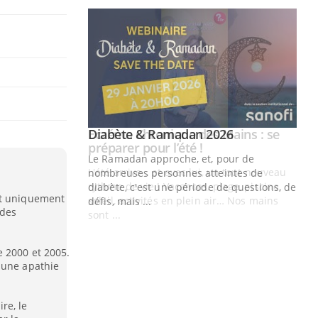
Youtube
 Mains : se
Diabète & Ramadan 2026
Youtube
outube
Le Ramadan approche, et, pour de
 un tout nouveau
nombreuses personnes atteintes de
plage, piscine,
diabète, c'est une période de questions, de
et uniquement
 air… Nos mains
défis, mais ...
 des
Un
You
fac
 2000 et 2005.
pr
 une apathie
Un 
mut
re, le
san