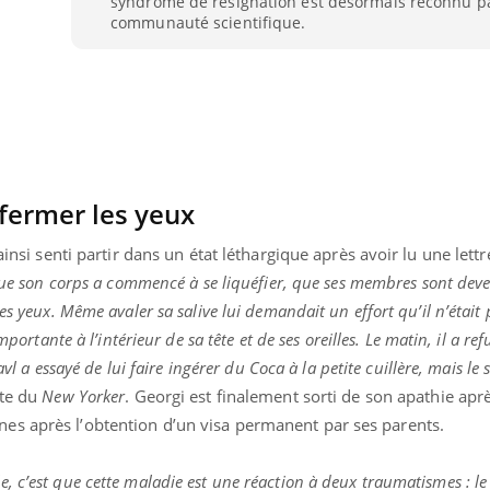
syndrome de résignation est désormais reconnu pa
communauté scientifique.
 fermer les yeux
ainsi senti partir dans un état léthargique après avoir lu une lett
 que son corps a commencé à se liquéfier, que ses membres sont dev
es yeux. Même avaler sa salive lui demandait un effort qu’il n’était 
mportante à l’intérieur de sa tête et de ses oreilles. Le matin, il a ref
avl a essayé de lui faire ingérer du Coca à la petite cuillère, mais le
ste du
New Yorker
. Georgi est finalement sorti de son apathie apr
es après l’obtention d’un visa permanent par ses parents.
 c’est que cette maladie est une réaction à deux traumatismes : l