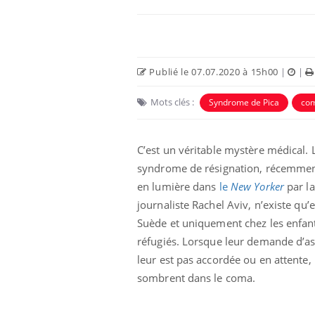
Publié le 07.07.2020 à 15h00
|
|
Mots clés :
Syndrome de Pica
co
 Mains :
Carence en fer : comprendre pour
Ins
Youtube
You
Youtube
Youtube
prévenir
osa
C’est un véritable mystère médical. 
syndrome de résignation, récemme
aciles à aborder...
Fatigue, irritabilité, brouillard mental ou
En 2
poser des
même alopécie… Les symptômes de la
rest
en lumière dans
le
New Yorker
par la
'un proche c'est
carence en fer sont multiples ce qui la rend
pat
journaliste Rachel Aviv, n’existe qu’
...
Suède et uniquement chez les enfan
réfugiés. Lorsque leur demande d’as
leur est pas accordée ou en attente, 
sombrent dans le coma.