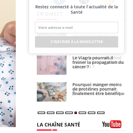
Restez connecté à toute l’actualité de la
Twitter
Facebook
Instagram
Santé
EN DIRECT
e empêche-t-elle
Fortes chaleurs :
r la nuit ?
pourquoi le risque de
noyade grimpe-t-il ?
S'INSCRIRE À LA NEWSLETTER
 fin du comprimé
Le Viagra pourrait-il
 jours se profile-t-
freiner la propagation du
n ?
cancer ?
i votre ventre
Pourquoi manger moins
il les premiers
de protéines pourrait
 vos vacances ?
finalement être bénéfique
LA CHAÎNE SANTÉ
Youtube