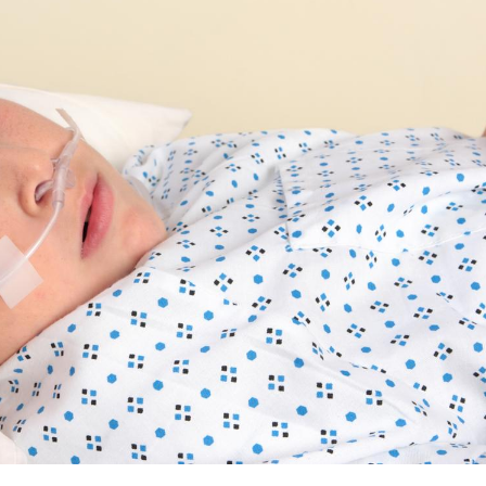
Chikungunya, dengue,
La siest
West Nile : que se passe-
de dormi
t-il dans le sud de la
France ?
Les médicaments GLP-1
VIH : la
protègent-ils aussi les os
tous les
?
elle enfi
Cytomégalovirus : ce qui
Pourquo
change dans la prise en
gâche-t-
charge des femmes
jours de
enceintes