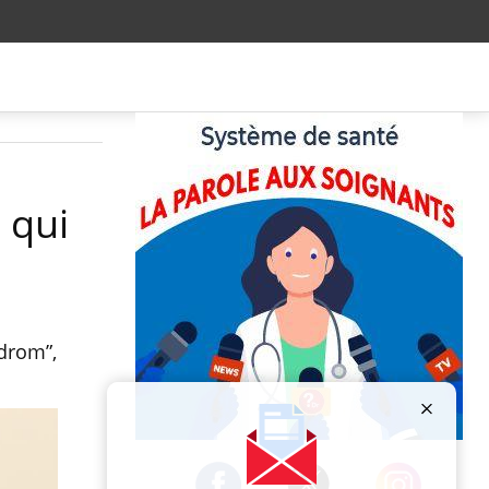
 qui
drom”,
Publicité