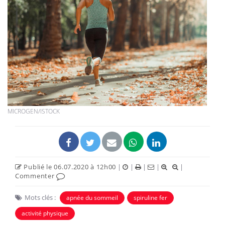
MICROGEN/ISTOCK
Publié le 06.07.2020 à 12h00
|
|
|
|
|
Commenter
Mots clés :
apnée du sommeil
spiruline fer
activité physique