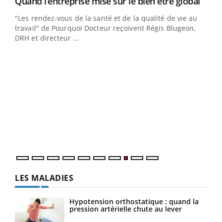
Yout
Quand l’entreprise mise sur le bien être global
Youtube
"Les rendez-vous de la santé et de la qualité de vie au
travail" de Pourquoi Docteur reçoivent Régis Blugeon,
DRH et directeur ...
Eczéma chronique des mains : au quotidien
Ecz
Youtube
You
Youtube
(3/3)
(2/3
Dans cette vidéo, le Dr Inès Zaraa, dermatologue à Paris,
Une 
vous explique comment protéger vos mains au
une 
quotidien et éviter les ...
une i
LES MALADIES
Hypotension orthostatique : quand la
pression artérielle chute au lever