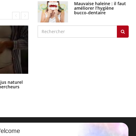
Mauvaise haleine : il faut
améliorer l’hygiène
bucco-dentaire
Comment oublier les écrans en
 jus naturel
vacances ?
chercheurs
elcome
ER