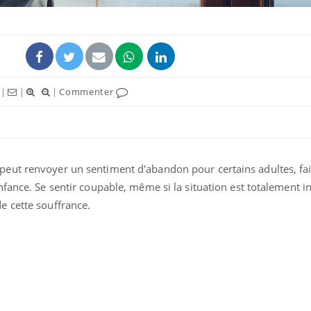
|
|
|
Commenter
ence en fer : comprendre pour
Insuline & Charge ment
tube
Youtube
Youtube
Yout
venir
osait en parler??
eut renvoyer un sentiment d'abandon pour certains adultes, fa
gue, irritabilité, brouillard mental ou
En 2026, l'insuline dans l
e alopécie… Les symptômes de la
reste entourée d'idées re
fance. Se sentir coupable, même si la situation est totalement inj
nce en fer sont multiples ce qui la rend
patients comme parfois ch
e cette souffrance.