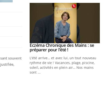
ale : et si on
Eczéma Chronique des Mains : se
Youtube
ube
Youtube
préparer pour l’été !
isant souvent
e diabète de type 2
L'été arrive… et avec lui, un tout nouveau
çues chez les
rythme de vie ! Vacances, plage, piscine,
ustifiée,
ez les soignants.
soleil, activités en plein air… Nos mains
sont ...
Di
You
Le 
nom
dia
défi