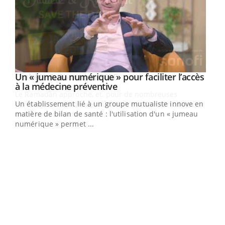
Un « jumeau numérique » pour faciliter l’accès
Youtube
Youtube
à la médecine préventive
Un établissement lié à un groupe mutualiste innove en
e
matière de bilan de santé : l'utilisation d'un « jumeau
numérique » permet ...
COU
You
Coup
vous
épis