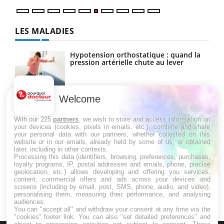
LES MALADIES
Hypotension orthostatique : quand la
pression artérielle chute au lever
Welcome
Drépanocytose : une déformation des
globules rouges aux conséquences
graves
With our 225
partners
, we wish to store and access information on
your devices (cookies, pixels in emails, etc.), combine and share
your personal data with our partners, whether collected on this
website or in our emails, already held by some of us, or obtained
Maladie de Charcot (Sclérose latérale
later, including in other contexts.
amyotrophique)
Processing this data (identifiers, browsing, preferences, purchases,
loyalty programs, IP, postal addresses and emails, phone, precise
geolocation, etc.) allows developing and offering you services,
content, commercial offers and ads across your devices and
screens (including by email, post, SMS, phone, audio, and video),
personalising them, measuring their performance, and analysing
audiences.
You can "accept all" and withdraw your consent at any time via the
"cookies" footer link
. You can also "set detailed preferences" and