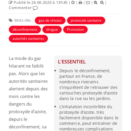
Publié le 26.06.2020 à 13h30
|
|
|
|
|
Commenter
Mots clés :
gaz de shistes
protocole sanitaire
déconfinement
drogue
Promotion
autorités sanitaires
La mode du gaz
L'ESSENTIEL
hilarant ne faiblit
Depuis le déconfinement,
pas. Alors que les
partout en France, de
autorités sanitaires
nombreux riverains
s'inquiètent de retrouver des
alertent depuis des
cartouches protoxyde d’azote
mois contre les
dans la rue ou les jardins.
dangers du
L’inhalation incontrôlée du
protoxyde d’azote,
protoxyde d’azote, très
facilement disponible dans le
depuis le
commerce, peut entraîner de
déconfinement, sa
nombreuses complications