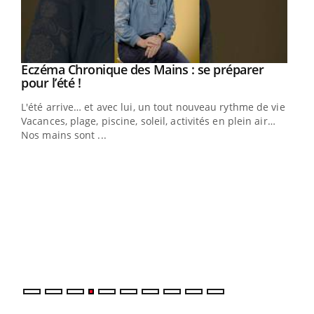
Eczéma Chronique des Mains : se préparer
Youtube
Youtube
pour l’été !
L'été arrive… et avec lui, un tout nouveau rythme de vie !
Vacances, plage, piscine, soleil, activités en plein air…
Nos mains sont ...
Dia
You
Le 
pers
ques