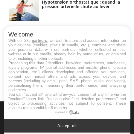
Hypotension orthostatique : quand la
pression artérielle chute au lever
Drépanocytose : une déformation des
globules rouges aux conséquences
Welcome
graves
With our 225
partners
, we wish to store and access information on
your devices (cookies, pixels in emails, etc.), combine and share
your personal data with our partners, whether collected on this
website or in our emails, already held by some of us, or obtained
Maladie de Charcot (Sclérose latérale
later, including in other contexts.
amyotrophique)
Processing this data (identifiers, browsing, preferences, purchases,
loyalty programs, IP, postal addresses and emails, phone, precise
geolocation, etc.) allows developing and offering you services,
content, commercial offers and ads across your devices and
screens (including by email, post, SMS, phone, audio, and video),
personalising them, measuring their performance, and analysing
audiences.
You can "accept all" and withdraw your consent at any time via the
"cookies" footer link
. You can also "set detailed preferences" and
object to processing activities not subject to consent. These
choices remain valid for 6 months.
powered by
Accept all