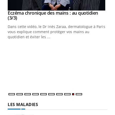
Youtube
al
Eczéma chronique des mains : au quotidien
Youtube
Youtube
(3/3)
au
Dans cette vidéo, le Dr Inès Zaraa, dermatologue à Paris,
,
vous explique comment protéger vos mains au
quotidien et éviter les ...
Ecz
You
(2/3
Une 
une 
une i
LES MALADIES