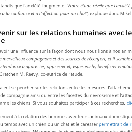
, tandis que l’anxiété l’augmente. “
Notre étude révèle que l'anxiété
iée à la confiance et à l'affection pour un chat”
, explique donc Mike
venir sur les relations humaines avec l
ie
 avoir une influence sur la façon dont nous nous lions à nos ani
e merveilleux compagnons et des sources de réconfort, et il semble 
a tendance à apprécier, apprécier et, espérons-le, bénéficier émoti
 Gretchen M. Reevy, co-autrice de l’étude.
aient se pencher sur les relations entre les mesures d’attachemen
de compagnie ainsi qu'entre les facettes du névrosisme et l’att
e les chiens. Si vous souhaitez participer à ces recherches,
cl
èrement à la relation des hommes avec leurs animaux domestiques
 temps avec un chien ou un chat et le caresser
permettrait de r
ciée au stress. Néanmoins, le chien est globalement plus étudié