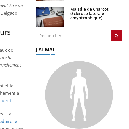
 peut être un
Maladie de Charcot
l Delgado
(Sclérose latérale
amyotrophique)
eurs
J'AI MAL
maux de
que la
onnellement
t et le
achement à
iquez ici
.
. Il a
éduire le
 que le chat.