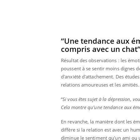
mut
air… Nos mains
défis, mais ...
sant
num
“Une tendance aux émo
compris avec un cha
Résultat des observations : les émot
poussent à se sentir moins dignes de 
d'anxiété d'attachement. Des études 
relations amoureuses et les amitiés.
“
Si vous êtes sujet à la dépression, vo
Cela montre qu'une tendance aux émoti
En revanche, la manière dont les ém
diffère si la relation est avec un hu
diminue le sentiment qu'un ami ou un