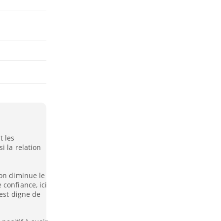
t les
i la relation
ion diminue le
confiance, ici
 est digne de