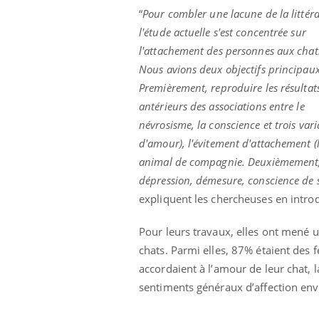
“
Pour combler une lacune de la littéra
l'étude actuelle s'est concentrée sur
l'attachement des personnes aux chat
Nous avions deux objectifs principaux
Premièrement, reproduire les résultat
antérieurs des associations entre le
névrosisme, la conscience et trois var
d'amour), l'évitement d'attachement (l
animal de compagnie. Deuxièmement, n
dépression, démesure, conscience de so
expliquent les chercheuses en introdu
Pour leurs travaux, elles ont mené
chats. Parmi elles, 87% étaient des f
Youtube
 Mains : se
Diabète & Ramadan 2026
Un 
Youtube
You
accordaient à l’amour de leur chat, 
outube
fac
Le Ramadan approche, et, pour de
pré
sentiments généraux d’affection en
un tout nouveau
nombreuses personnes atteintes de
Un 
lage, piscine,
diabète, c'est une période de questions, de