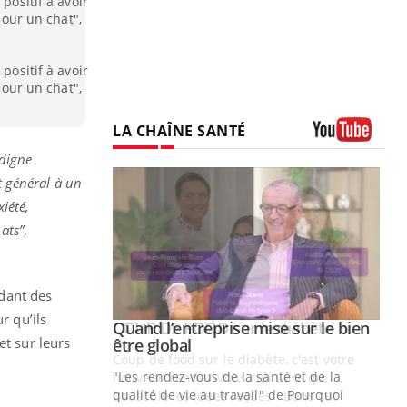
positif à avoir
pour un chat",
positif à avoir
pour un chat",
LA CHAÎNE SANTÉ
Youtube
 digne
t général à un
iété,
ats”
,
dant des
r qu’ils
Youtube
 diabète
Quand l’entreprise mise sur le bien
Youtube
et sur leurs
Youtube
être global
e, c'est votre
"Les rendez-vous de la santé et de la
naire qui
qualité de vie au travail" de Pourquoi
 ! Dans cet