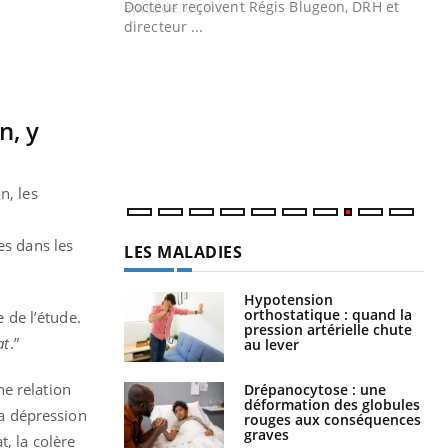
Docteur reçoivent Régis Blugeon, DRH et
directeur ...
Ec
You
quo
Dan
der
n, y
com
et é
n, les
es dans les
LES MALADIES
Hypotension
orthostatique : quand la
 de l’étude.
pression artérielle chute
at
.”
au lever
ne relation
Drépanocytose : une
déformation des globules
la dépression
rouges aux conséquences
graves
, la colère