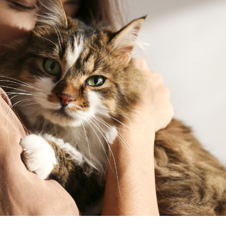
Comment gérer le
Cerveau 
sommeil des enfants en
"madele
vacances ?
enfin ex
Bilan prévention : ce que
Intoléra
les kinés pourront
nouvell
bientôt faire
recomma
HAS
TDAH : quel est ce
Insuffis
traitement autorisé aux
comment
États-Unis ?
préveni