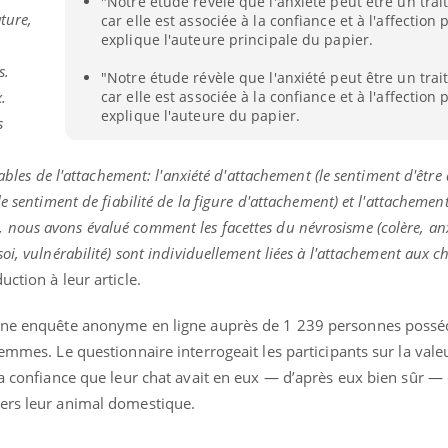
"Notre étude révèle que l'anxiété peut être un trait 
ture,
car elle est associée à la confiance et à l'affection 
explique l'auteure principale du papier.
s.
"Notre étude révèle que l'anxiété peut être un trait 
car elle est associée à la confiance et à l'affection 
.
explique l'auteure du papier.
s
iables de l'attachement: l'anxiété d'attachement (le sentiment d'être
e sentiment de fiabilité de la figure d'attachement) et l'attachemen
ous avons évalué comment les facettes du névrosisme (colère, anx
i, vulnérabilité) sont individuellement liées à l'attachement aux ch
ction à leur article.
 une enquête anonyme en ligne auprès de 1 239 personnes possé
emmes. Le questionnaire interrogeait les participants sur la valeu
« jumeau numérique » pour
COUP DE FOOD sur le
tube
Youtube
la confiance que leur chat avait en eux — d’après eux bien sûr — 
iliter l’accès à la médecine
Youtube
Coup de food sur le diabèt
ventive
vers leur animal domestique.
nouveau rendez-vous culi
établissement lié à un groupe
bouscule les idées reçues