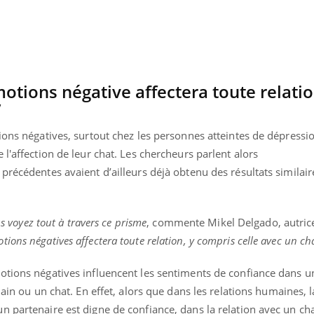
ualiste innove en matière de bilan de
épisode, une ...
é : l'utilisation d'un « jumeau
érique » permet ...
tions négative affectera toute relatio
t”
ions négatives, surtout chez les personnes atteintes de dépressio
l'affection de leur chat. Les chercheurs parlent alors
précédentes avaient d’ailleurs déjà obtenu des résultats similair
us voyez tout à travers ce prisme
, commente Mikel Delgado, autrice
ons négatives affectera toute relation, y compris celle avec un ch
otions négatives influencent les sentiments de confiance dans u
main ou un chat.
En effet, alors que dans les relations humaines, 
 partenaire est digne de confiance, dans la relation avec un chat