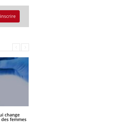
'inscrire
La sieste empêche-t-elle de dormir
ui change
la nuit ?
ge des femmes