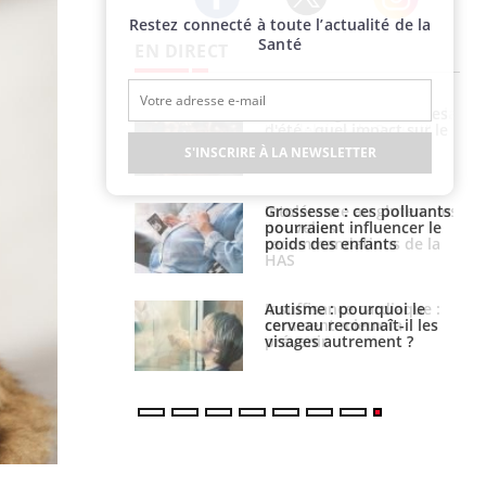
Restez connecté à toute l’actualité de la
Twitter
Facebook
Instagram
Santé
EN DIRECT
: le mystère de la
Le décalage des horaires
ine de Proust"
d'été : quel impact sur le
pliqué
sommeil ?
S'INSCRIRE À LA NEWSLETTER
nce au gluten : les
Grossesse : ces polluants
es
pourraient influencer le
ndations de la
poids des enfants
ance cardiaque :
Autisme : pourquoi le
 mieux la
cerveau reconnaît-il les
r
visages autrement ?