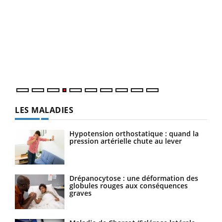
Dia
You
Le 
pers
ques
LES MALADIES
Hypotension orthostatique : quand la
pression artérielle chute au lever
Drépanocytose : une déformation des
globules rouges aux conséquences
graves