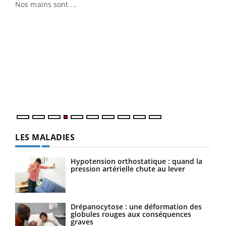
Nos mains sont ...
Dia
You
Le 
pers
ques
LES MALADIES
Hypotension orthostatique : quand la
pression artérielle chute au lever
Drépanocytose : une déformation des
globules rouges aux conséquences
graves