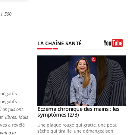
 1 500
LA CHAÎNE SANTÉ
Youtube
négatifs
négatifs
 mains : au
Eczéma chronique des mains : les
Youtube
Français ont
be
Youtube
symptômes (2/3)
t, libres. Mais
êves a révélé
ès Zaraa,
Une plaque rouge qui gratte, une peau
us explique
sèche qui tiraille, une démangeaison
vail à la