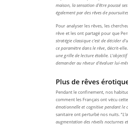
ère de bilan de
Doc
épisode, une ...
maison, la sensation d'être poussé ses
« jumeau
dire
également par des rêves de poursuites
Pour analyser les rêves, les cherche
rêve et les ont partagé pour que Pe
stratégie classique c'est de décider 
ce paramètre dans le rêve
, décrit-elle
une grille de lecture établie. L'objec
demander au rêveur d'évaluer lui-même
Plus de rêves érotiqu
Pendant le confinement, nos habitud
comment les Français ont vécu cette
émotionnelle et cognitive pendant le
sanitaire ont perturbé nos nuits. “
L’
augmentation des réveils nocturnes e