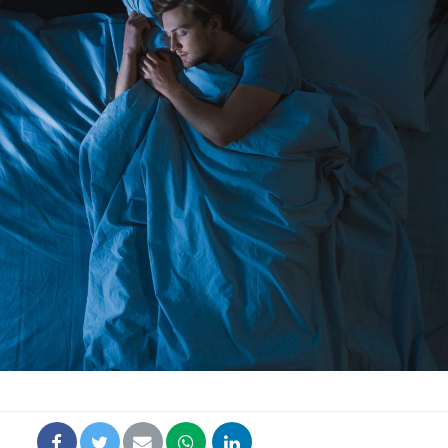
Hantavir
détecté 
en Fran
Mortalit
rapport 
son tau
Grossess
naturel 
des che