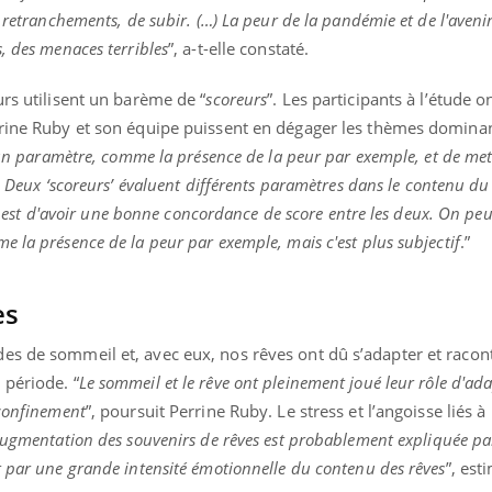
teur reçoivent Régis Blugeon, DRH et
comment protéger vos ma
 retranchements, de subir. (…) La peur de la pandémie et de l'aveni
cteur ...
et éviter les ...
, des menaces terribles
”, a-t-elle constaté.
urs utilisent un barème de “
scoreurs
”. Les participants à l’étude o
rrine Ruby et son équipe puissent en dégager les thèmes dominan
d'un paramètre, comme la présence de la peur par exemple, et de met
.
Deux ‘scoreurs’ évaluent différents paramètres dans le contenu du 
tif est d'avoir une bonne concordance de score entre les deux. On peu
 la présence de la peur par exemple, mais c'est plus subjectif
.”
es
es de sommeil et, avec eux, nos rêves ont dû s’adapter et racon
 période. “
Le sommeil et le rêve ont pleinement joué leur rôle d'ad
 confinement
”, poursuit Perrine Ruby. Le stress et l’angoisse liés à 
augmentation des souvenirs de rêves est probablement expliquée pa
t par une grande intensité émotionnelle du contenu des rêves
”, est