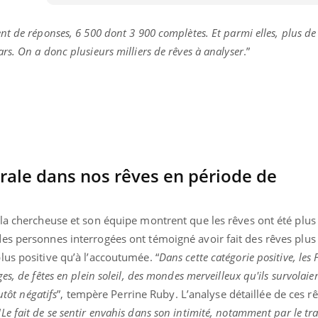
t de réponses, 6 500 dont 3 900 complètes. Et parmi elles, plus de
s. On a donc plusieurs milliers de rêves à analyser
.”
rale dans nos rêves en période de
la chercheuse et son équipe montrent que les rêves ont été plus 
es personnes interrogées ont témoigné avoir fait des rêves plus 
nd l’entreprise mise sur le bien
Eczéma chronique des
tube
Youtube
us positive qu’à l’accoutumée. “
Dans cette catégorie positive, les 
Youtube
Youtu
e global
quotidien (3/3)
s, de fêtes en plein soleil, des mondes merveilleux qu'ils survolaien
utôt négatifs
”, tempère Perrine Ruby. L’analyse détaillée de ces r
 rendez-vous de la santé et de la
Dans cette vidéo, le Dr In
ité de vie au travail" de Pourquoi
dermatologue à Paris, vo
“
Le fait de se sentir envahis dans son intimité, notamment par le tra