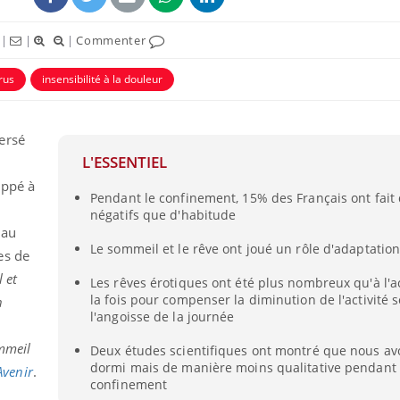
|
|
|
Commenter
rus
insensibilité à la douleur
ersé
L'ESSENTIEL
appé à
Pendant le confinement, 15% des Français ont fait 
négatifs que d'habitude
 au
Le sommeil et le rêve ont joué un rôle d'adaptatio
es de
 et
Les rêves érotiques ont été plus nombreux qu'à l'
la fois pour compenser la diminution de l'activité s
n
l'angoisse de la journée
mmeil
Deux études scientifiques ont montré que nous av
dormi mais de manière moins qualitative pendant 
Avenir
.
confinement