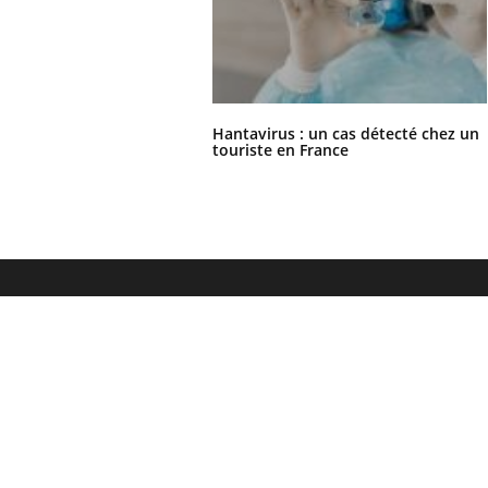
Hantavirus : un cas détecté chez un
touriste en France
Le site santé de référence avec chaque jour toute l'actualité
médicale decryptée par des médecins en exercice et les
conseils des meilleurs spécialistes.