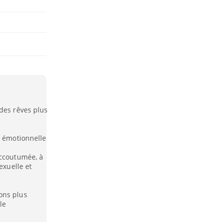
des rêves plus
n émotionnelle
accoutumée, à
exuelle et
ons plus
le