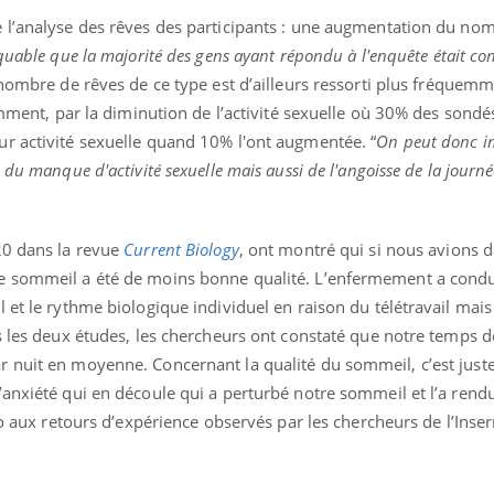
 l’analyse des rêves des participants : une augmentation du no
quable que la majorité des gens ayant répondu à l'enquête était co
 nombre de rêves de ce type est d’ailleurs ressorti plus fréquem
tamment, par la diminution de l’activité sexuelle où 30% des sondé
r activité sexuelle quand 10% l'ont augmentée. “
On peut donc i
du manque d'activité sexuelle mais aussi de l'angoisse de la journé
20 dans la revue
Current Biology
, ont montré qui si nous avions 
e sommeil a été de moins bonne qualité. L’enfermement a condu
 et le rythme biologique individuel en raison du télétravail mais 
ns les deux études, les chercheurs ont constaté que notre temps 
 nuit en moyenne. Concernant la qualité du sommeil, c’est just
’anxiété qui en découle qui a perturbé notre sommeil et l’a ren
ho aux retours d’expérience observés par les chercheurs de l’Inse