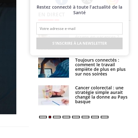
Restez connecté à toute l’actualité de la
Twitter
Facebook
Instagram
Santé
EN DIRECT
us : un cas
Comment oublier les
chez un touriste
écrans en vacances ?
ce
S'INSCRIRE À LA NEWSLETTER
é infantile : un
Toujours connectés :
s’interroge sur
comment le travail
x élevé en France
empiète de plus en plus
sur nos soirées
e à risque : ce jus
Cancer colorectal : une
attire l'attention
stratégie simple aurait
rcheurs
changé la donne au Pays
basque