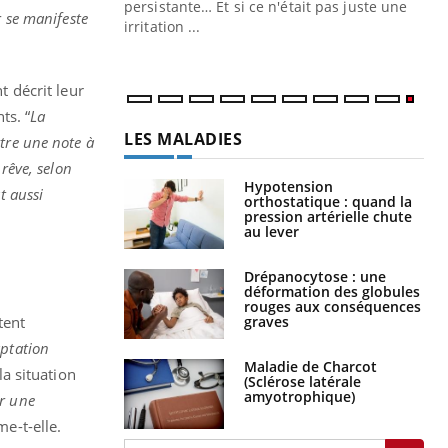
ins au quotidien
persistante… Et si ce n'était pas juste une
r se manifeste
irritation ...
nt décrit leur
ts. “
La
LES MALADIES
tre une note à
rêve, selon
Hypotension
t aussi
orthostatique : quand la
pression artérielle chute
au lever
Drépanocytose : une
déformation des globules
rouges aux conséquences
tent
graves
aptation
Maladie de Charcot
la situation
(Sclérose latérale
amyotrophique)
r une
ime-t-elle.