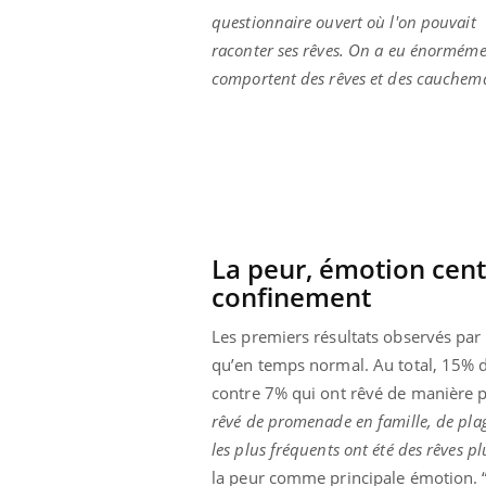
questionnaire ouvert où l'on pouvait
raconter ses rêves. On a eu énormémen
comportent des rêves et des cauchemar
La peur, émotion cent
confinement
Les premiers résultats observés par 
qu’en temps normal. Au total, 15% d
Youtube
ue » pour
COUP DE FOOD sur le diabète
Qua
Youtube
You
contre 7% qui ont rêvé de manière pl
médecine
êtr
rêvé de promenade en famille, de plage
Coup de food sur le diabète, c'est votre
les plus fréquents ont été des rêves pl
"Les
nouveau rendez-vous culinaire qui
 groupe
qual
bouscule les idées reçues ! Dans cet
la peur comme principale émotion. 