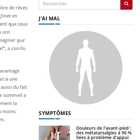
mbre de rêves
nfinée en
J'AI MAL
ment que ceux
s ont
maginer que
e!
”, a conclu
davantage
it à une
aussi du fait
de sommeil a
ement la
du moins
SYMPTÔMES
rm.
Douleurs de l’avant-pied :
des métatarsalgies à 90 %
liées à problème d’appui