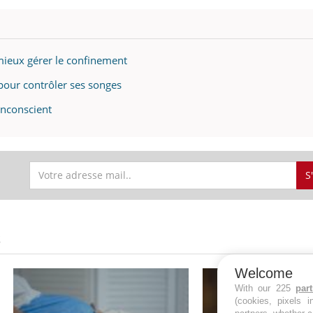
mieux gérer le confinement
pour contrôler ses songes
inconscient
S
S
Welcome
With our 225
par
(cookies, pixels 