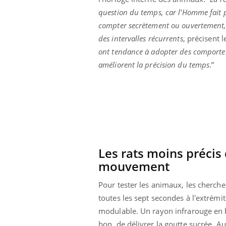
 votre ventre
Pourquoi manger moins
question du temps, car l'Homme fait p
l les premiers
de protéines pourrait
 vos vacances ?
finalement être bénéfique
compter secrètement ou ouvertement, 
des intervalles récurrents
, précisent 
ont tendance à adopter des comporteme
améliorent la précision du temps
.”
Les rats moins préci
mouvement
Pour tester les animaux, les cherche
toutes les sept secondes à l'extrémit
modulable. Un rayon infrarouge en bo
bon, de délivrer la goutte sucrée. Au