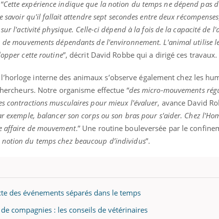
“
Cette expérience indique que la notion du temps ne dépend pas d
e savoir qu'il fallait attendre sept secondes entre deux récompense
ur l'activité physique. Celle-ci dépend à la fois de la capacité de l
n de mouvements dépendants de l'environnement. L'animal utilise le 
éma Chronique des Mains : se
Diabète & Ramadan 
tube
Youtube
Youtube
lopper cette routine
”, décrit David Robbe qui a dirigé ces travaux.
parer pour l’été !
Le Ramadan approche, et,
é arrive… et avec lui, un tout nouveau
nombreuses personnes at
l’horloge interne des animaux s’observe également chez les hum
me de vie ! Vacances, plage, piscine,
diabète, c'est une périod
chercheurs. Notre organisme effectue “
des micro-mouvements régu
il, activités en plein air… Nos mains
défis, mais ...
 ...
es contractions musculaires pour mieux l'évaluer
, avance David R
ar exemple, balancer son corps ou son bras pour s'aider. Chez l'Ho
ne affaire de mouvement
.” Une routine bouleversée par le confine
a notion du temps chez beaucoup d’individus
”.
te des événements séparés dans le temps
e compagnies : les conseils de vétérinaires