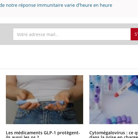
té de notre réponse immunitaire varie d'heure en heure
S
S
Les médicaments GLP-1 protègent-
Cytomégalovirus : ce q
ils aussi les os ?
dans la prise en char