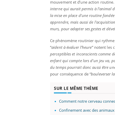
mouvement et d’une action routine. 
interne qui aurait permis à l'animal d
la mise en place d'une routine fondée s
apprendre, mais aussi de l'acquisitio
prendre pour
Insuline & Charge mentale : et si on
Ecz
Youtube
You
Youtube
murs, pour adapter ses gestes et déve
osait en parler??
pré
llard mental ou
En 2026, l'insuline dans le diabète de type 2
L'ét
Ce phénomène routinier qui rythme 
tômes de la
reste entourée d'idées reçues chez les
ryth
“
aident à évaluer l’heure
” notent les 
les ce qui la rend
patients comme parfois chez les soignants.
sole
sont
perceptibles et inconscients comme d
enfant qui compte lors d'un jeu va, p
du temps pourrait donc aussi être u
pour conséquence de “
bouleverser l
SUR LE MÊME THÈME
Comment notre cerveau connec
Confinement avec des animaux d