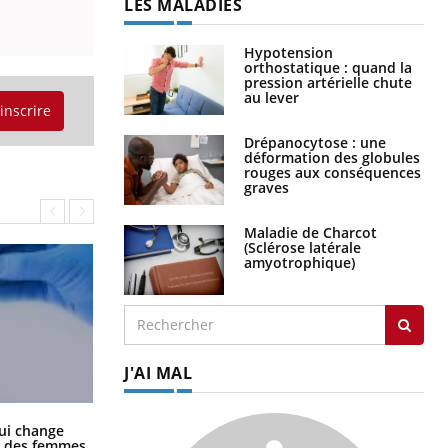
LES MALADIES
Hypotension
orthostatique : quand la
pression artérielle chute
au lever
'inscrire
Drépanocytose : une
déformation des globules
rouges aux conséquences
graves
Maladie de Charcot
(Sclérose latérale
amyotrophique)
J'AI MAL
La sieste empêche-t-elle de dormir
ui change
la nuit ?
ge des femmes