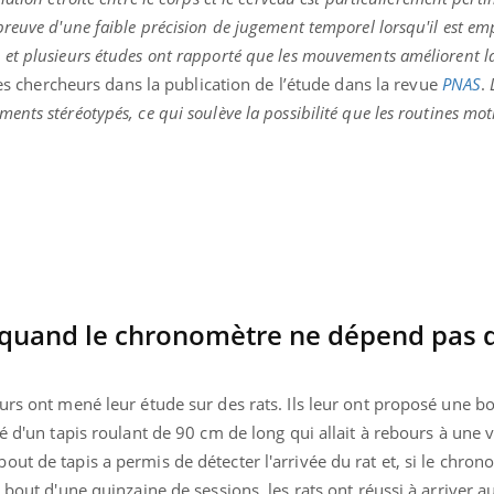
Mordue par une tique en
Allergie
reuve d'une faible précision de jugement temporel lorsqu'il est e
vacances, elle reste dans
une nou
le coma pendant 42 jours
les réac
et plusieurs études ont rapporté que les mouvements améliorent l
les chercheurs dans la publication de l’étude dans la revue
PNAS
.
nts stéréotypés, ce qui soulève la possibilité que les routines mot
s quand le chronomètre ne dépend pas d
urs ont mené leur étude sur des rats. Ils leur ont proposé une b
é d'un tapis roulant de 90 cm de long qui allait à rebours à une v
ut de tapis a permis de détecter l'arrivée du rat et, si le chron
 bout d'une quinzaine de sessions, les rats ont réussi à arriver a