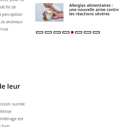
s alimentaires :
TDAH : quel est ce
mpêché de
velle arme contre
traitement autorisé aux
tions sévères
États-Unis ?
a perception
Les animaux
rices
e leur
oisson sucrée
itesse
ométrage est
u bon