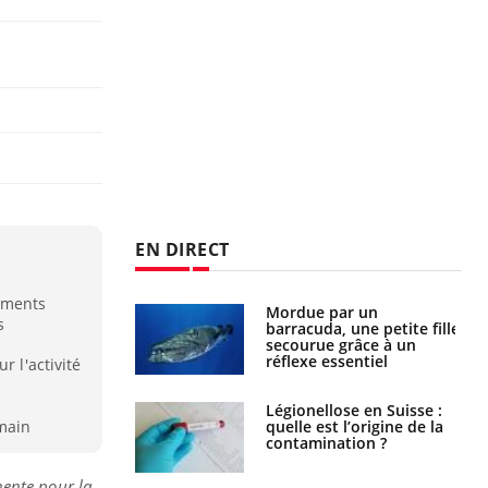
EN DIRECT
ements
par un
Comment gérer le
s
a, une petite fille
sommeil des enfants en
e grâce à un
vacances ?
essentiel
r l'activité
lose en Suisse :
Bilan prévention : ce que
st l’origine de la
les kinés pourront
main
nation ?
bientôt faire
inente pour la