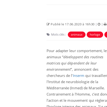
Publié le 17.06.2020 à 16h30
|
|
Mots clés :
animaux
horloge
Pour adapter leur comportement, le
animaux “
développent des routines
motrices qui dépendent de leur
e empêche-t-elle
Fortes chaleurs :
environnement
”, annoncent des
 la nuit ?
pourquoi le risque de
chercheurs de l’
Inserm
qui travaillen
noyade grimpe-t-il ?
l'Institut de neurobiologie de la
Méditerranée (Inmed) de Marseille.
 fin du comprimé
Le Viagra pourrait-il
jours se profile-t-
freiner la propagation du
Contrairement à l’Homme, c’est don
n ?
cancer ?
l’action et le mouvement qui réglera
l’horloge interne des animaux. “
La r