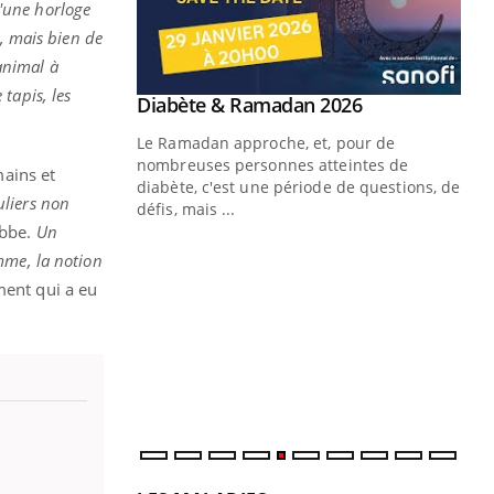
'une horloge
s, mais bien de
'animal à
tapis, les
Youtube
2026
 pour de
teintes de
ains et
e de questions, de
liers non
obbe.
Un
Un « jumeau numérique » pour
CO
Youtube
You
mme, la notion
faciliter l’accès à la médecine
Youtube
Cou
ment qui a eu
préventive
nou
Un établissement lié à un groupe
bou
mutualiste innove en matière de bilan de
épi
santé : l'utilisation d'un « jumeau
numérique » permet ...