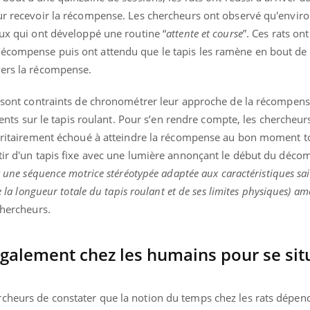
our recevoir la récompense. Les chercheurs ont observé qu'envir
eux qui ont développé une routine “
attente et course
”. Ces rats on
récompense puis ont attendu que le tapis les ramène en bout de
vers la récompense.
ls sont contraints de chronométrer leur approche de la récompen
 sur le tapis roulant. Pour s’en rendre compte, les chercheur
majoritairement échoué à atteindre la récompense au bon moment
tir d'un tapis fixe avec une lumière annonçant le début du décom
er une séquence motrice stéréotypée adaptée aux caractéristiques sai
e la longueur totale du tapis roulant et de ses limites physiques) amé
chercheurs.
également chez les humains pour se sit
cheurs de constater que la notion du temps chez les rats dépen