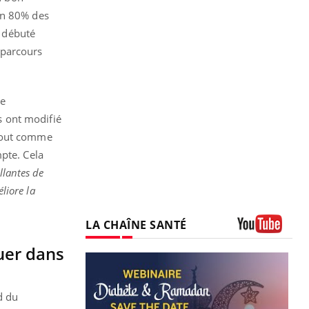
on 80% des
t débuté
 parcours
se
s ont modifié
 tout comme
pte. Cela
llantes de
liore la
LA CHAÎNE SANTÉ
Youtube
uer dans
d du