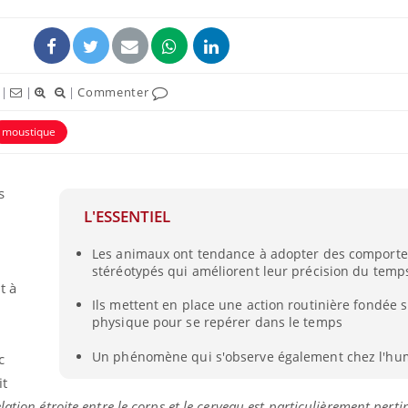
|
|
|
Commenter
moustique
s
L'ESSENTIEL
Les animaux ont tendance à adopter des comport
Grossesse et chaleur : ce
Mordue 
stéréotypés qui améliorent leur précision du temp
que dit la science
barracud
t à
secouru
réflexe 
Ils mettent en place une action routinière fondée su
physique pour se repérer dans le temps
Le smartphone nuit-il à
Légionel
l'apprentissage de la
quelle e
Un phénomène qui s'observe également chez l'hu
c
lecture ?
contami
it
elation étroite entre le corps et le cerveau est particulièrement pert