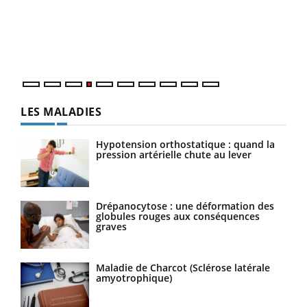
Le 
pers
ques
LES MALADIES
Hypotension orthostatique : quand la
pression artérielle chute au lever
Drépanocytose : une déformation des
globules rouges aux conséquences
graves
Maladie de Charcot (Sclérose latérale
amyotrophique)