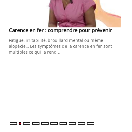
Youtube
a
Carence en fer : comprendre pour prévenir
Youtube
Fatigue, irritabilité, brouillard mental ou même
s non
alopécie… Les symptômes de la carence en fer sont
multiples ce qui la rend ...
Ins
You
par
En 2
ento
parf