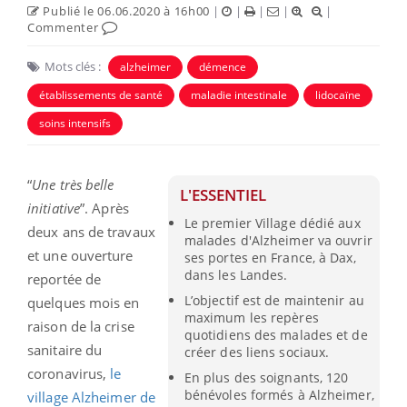
Publié le 06.06.2020 à 16h00
|
|
|
|
|
Commenter
Mots clés :
alzheimer
démence
établissements de santé
maladie intestinale
lidocaïne
soins intensifs
“
Une très belle
L'ESSENTIEL
initiative
”. Après
Le premier Village dédié aux
deux ans de travaux
malades d'Alzheimer va ouvrir
et une ouverture
ses portes en France, à Dax,
dans les Landes.
reportée de
L’objectif est de maintenir au
quelques mois en
maximum les repères
raison de la crise
quotidiens des malades et de
sanitaire du
créer des liens sociaux.
coronavirus,
le
En plus des soignants, 120
bénévoles formés à Alzheimer,
village Alzheimer de