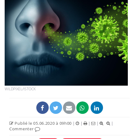
WILDPIXEL/ISTOCK
Publié le 05.06.2020 à 09h00
|
|
|
|
|
Commenter