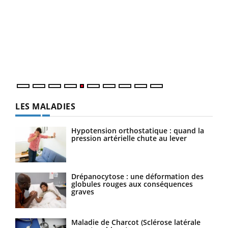
LA CHAÎNE SANTÉ
Youtube