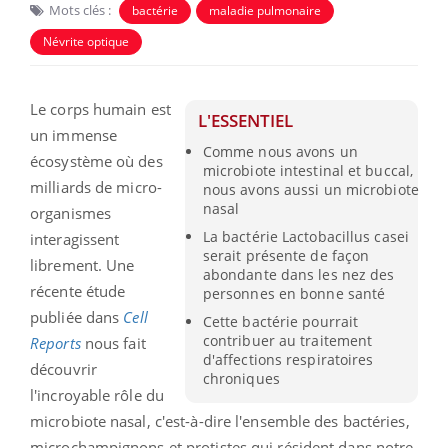
Mots clés :
bactérie
maladie pulmonaire
Névrite optique
Le corps humain est
L'ESSENTIEL
un immense
Comme nous avons un
écosystème où des
microbiote intestinal et buccal,
milliards de micro-
nous avons aussi un microbiote
nasal
organismes
La bactérie Lactobacillus casei
interagissent
serait présente de façon
librement. Une
abondante dans les nez des
récente étude
personnes en bonne santé
publiée
dans
Cell
Cette bactérie pourrait
contribuer au traitement
Reports
nous fait
d'affections respiratoires
découvrir
chroniques
l'incroyable rôle du
microbiote nasal, c'est-à-dire l'ensemble des bactéries,
microchampignons et protistes qui résident dans notre