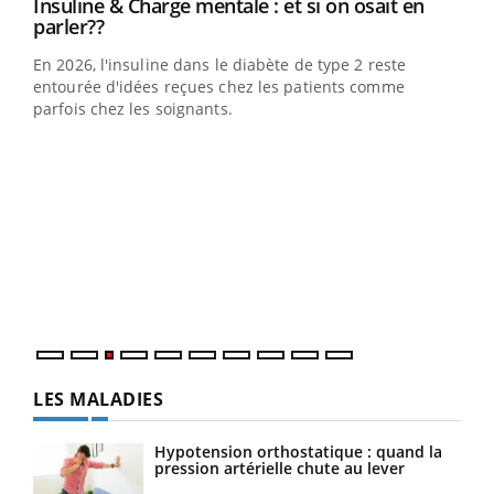
Youtube
Insuline & Charge mentale : et si on osait en
Youtube
Youtube
parler??
En 2026, l'insuline dans le diabète de type 2 reste
entourée d'idées reçues chez les patients comme
parfois chez les soignants.
Ecz
You
pour
L'ét
Vaca
Nos 
LES MALADIES
Hypotension orthostatique : quand la
pression artérielle chute au lever