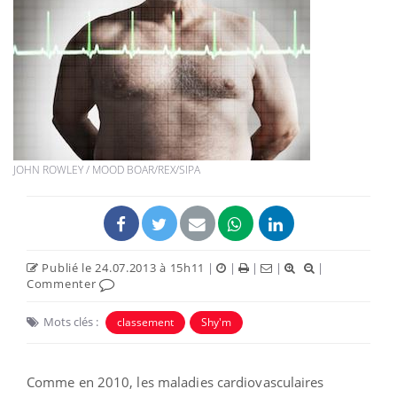
JOHN ROWLEY / MOOD BOAR/REX/SIPA
Publié le 24.07.2013 à 15h11
|
|
|
|
|
Commenter
Mots clés :
classement
Shy'm
Comme en 2010, les maladies cardiovasculaires