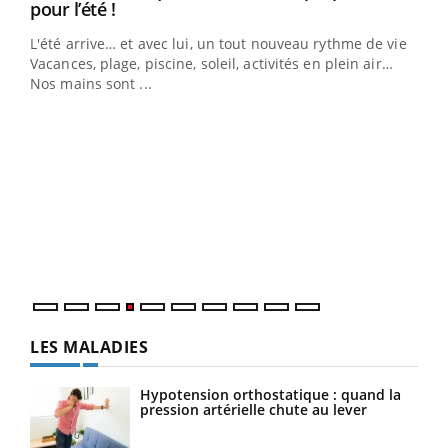
Youtube
pour l’été !
L'été arrive… et avec lui, un tout nouveau rythme de vie !
Vacances, plage, piscine, soleil, activités en plein air…
Nos mains sont ...
Dia
You
Le 
pers
ques
LES MALADIES
Hypotension orthostatique : quand la
pression artérielle chute au lever