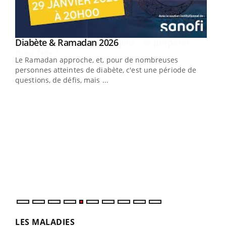
Youtube
Diabète & Ramadan 2026
Youtube
Le Ramadan approche, et, pour de nombreuses
vie !
personnes atteintes de diabète, c'est une période de
…
questions, de défis, mais ...
Un 
You
à l
Un é
mati
numé
LES MALADIES