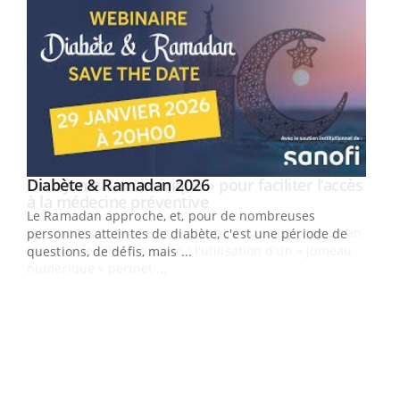
Youtube
Diabète & Ramadan 2026
Un « jumeau numérique » pour faciliter l’accès
Youtube
Youtube
Youtube
à la médecine préventive
Le Ramadan approche, et, pour de nombreuses
Un établissement lié à un groupe mutualiste innove en
personnes atteintes de diabète, c'est une période de
matière de bilan de santé : l'utilisation d'un « jumeau
questions, de défis, mais ...
numérique » permet ...
COU
You
Coup
vous