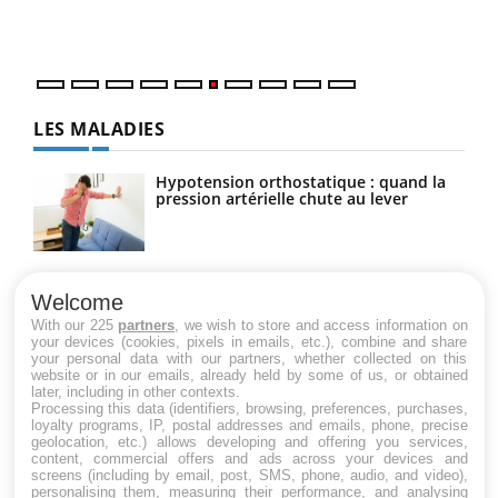
épis
LES MALADIES
Hypotension orthostatique : quand la
pression artérielle chute au lever
Drépanocytose : une déformation des
globules rouges aux conséquences
Welcome
graves
With our 225
partners
, we wish to store and access information on
your devices (cookies, pixels in emails, etc.), combine and share
your personal data with our partners, whether collected on this
website or in our emails, already held by some of us, or obtained
Maladie de Charcot (Sclérose latérale
later, including in other contexts.
amyotrophique)
Processing this data (identifiers, browsing, preferences, purchases,
loyalty programs, IP, postal addresses and emails, phone, precise
geolocation, etc.) allows developing and offering you services,
content, commercial offers and ads across your devices and
screens (including by email, post, SMS, phone, audio, and video),
personalising them, measuring their performance, and analysing