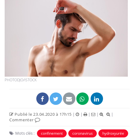
PHOTODJO/ISTOCK
Publié le 23.04.2020 à 17h15
|
|
|
|
|
Commenter
Mots clés :
confinement
coronavirus
hydroxyurée