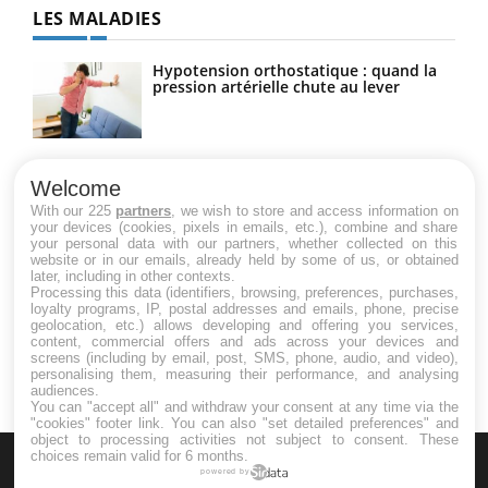
LES MALADIES
Hypotension orthostatique : quand la
pression artérielle chute au lever
Drépanocytose : une déformation des
globules rouges aux conséquences
Welcome
graves
With our 225
partners
, we wish to store and access information on
your devices (cookies, pixels in emails, etc.), combine and share
your personal data with our partners, whether collected on this
website or in our emails, already held by some of us, or obtained
Maladie de Charcot (Sclérose latérale
later, including in other contexts.
amyotrophique)
Processing this data (identifiers, browsing, preferences, purchases,
loyalty programs, IP, postal addresses and emails, phone, precise
geolocation, etc.) allows developing and offering you services,
content, commercial offers and ads across your devices and
screens (including by email, post, SMS, phone, audio, and video),
personalising them, measuring their performance, and analysing
audiences.
You can "accept all" and withdraw your consent at any time via the
"cookies" footer link
. You can also "set detailed preferences" and
object to processing activities not subject to consent. These
choices remain valid for 6 months.
powered by