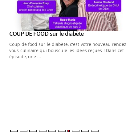
Youtube
cès
COUP DE FOOD sur le diabète
Youtube
Coup de food sur le diabète, c'est votre nouveau rendez-
 en
vous culinaire qui bouscule les idées reçues ! Dans cet
u
épisode, une ...
Qua
You
"Les
trav
DRH 