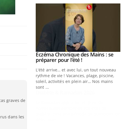
Youtube
 Mains : se
Diabète & Ramadan 2026
Youtube
outube
Le Ramadan approche, et, pour de
 un tout nouveau
nombreuses personnes atteintes de
plage, piscine,
diabète, c'est une période de questions, de
 air… Nos mains
défis, mais ...
Un
You
fac
cas graves de
pr
Un 
irus dans les
mut
san