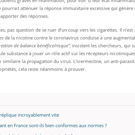
tients graves en réanimation, pour voir si leur état inflammatoi
e pourrait atténuer la réponse immunitaire excessive qui génère l
t apporter des réponses.
ues, pas question de se ruer d’un coup vers les cigarettes. Il n’es
es de la nicotine contre le coronavirus conduise à une augmentat
uestion de balance bénéfice/risque”
, insistent les chercheurs, qui
eule substance à jouer un rôle actif sur les récepteurs nicotinique
similaire la propagation du virus. L'ivermectine, un anti-parasit
priétés, cela reste néanmoins à prouver.
réplique incroyablement vite
vant en France sont-ils bien conformes aux normes ?