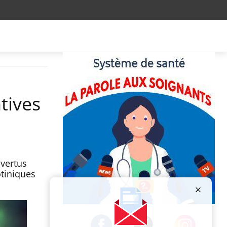
tives
 vertus
otiniques
Publicité