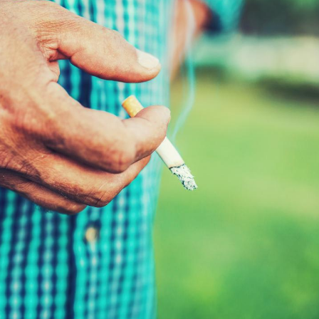
Toujours connectés :
Les méd
comment le travail
protègen
empiète de plus en plus
?
sur nos soirées
Cancer colorectal : une
Cytomég
stratégie simple aurait
change d
changé la donne au Pays
charge 
basque
enceint
Chikungunya, dengue,
La siest
West Nile : que se passe-
de dormi
t-il dans le sud de la
France ?