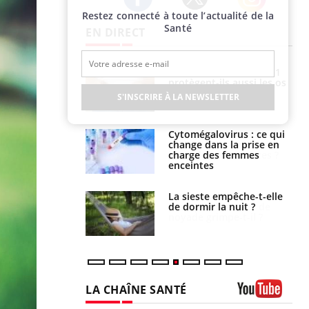
Restez connecté à toute l’actualité de la
Twitter
Facebook
Instagram
Santé
EN DIRECT
icaments GLP-1
VIH : la fin du comprimé
t-ils aussi les os
tous les jours se profile-t-
elle enfin ?
S'INSCRIRE À LA NEWSLETTER
alovirus : ce qui
Pourquoi votre ventre
ans la prise en
gâche-t-il les premiers
des femmes
jours de vos vacances ?
es
e empêche-t-elle
Fortes chaleurs :
r la nuit ?
pourquoi le risque de
noyade grimpe-t-il ?
LA CHAÎNE SANTÉ
Youtube