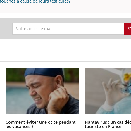
ouchés à cause de leurs testicules?
S
S
Comment éviter une otite pendant
Hantavirus : un cas dé
les vacances ?
touriste en France