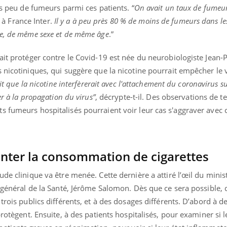
ès peu de fumeurs parmi ces patients. “
On avait un taux de fumeur
il à France Inter.
Il y a à peu près 80 % de moins de fumeurs dans le
le, de même sexe et de même âge
.”
ait protéger contre le Covid-19 est née du neurobiologiste Jean-P
 nicotiniques, qui suggère que la nicotine pourrait empêcher le 
ait que la nicotine interfèrerait avec l'attachement du coronavirus s
er à la propagation du virus”
, décrypte-t-il. Des observations de te
s fumeurs hospitalisés pourraient voir leur cas s'aggraver avec 
nter la consommation de cigarettes
de clinique va être menée. Cette dernière a attiré l’œil du minist
r général de la Santé, Jérôme Salomon. Dès que ce sera possible, 
trois publics différents, et à des dosages différents. D’abord à d
protègent. Ensuite, à des patients hospitalisés, pour examiner si l