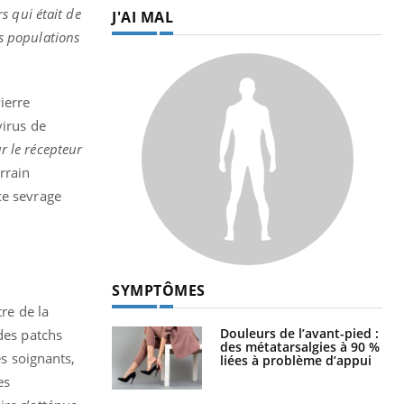
s qui était de
J'AI MAL
s populations
ierre
virus de
ur le récepteur
rrain
ce sevrage
SYMPTÔMES
re de la
Douleurs de l’avant-pied :
des patchs
des métatarsalgies à 90 %
es soignants,
liées à problème d’appui
es