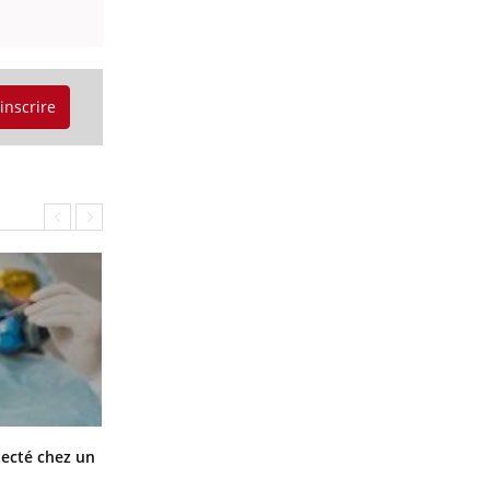
'inscrire
Mortalité infantile : un rapport
tecté chez un
s’interroge sur son taux élevé en
France