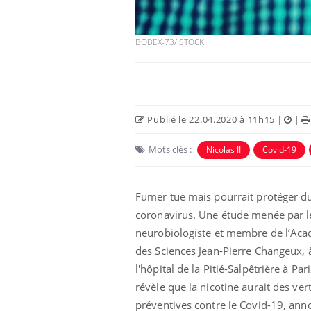
BOBEX-73/ISTOCK
Publié le 22.04.2020 à 11h15
|
|
 Mains :
Carence en fer : comprendre pour
Ins
Youtube
You
Youtube
Youtube
prévenir
osa
Mots clés :
Nicolas II
Covid-19
aciles à aborder...
Fatigue, irritabilité, brouillard mental ou
En 2
poser des
même alopécie… Les symptômes de la
rest
Fumer tue mais pourrait protéger d
'un proche c'est
carence en fer sont multiples ce qui la rend
pat
...
coronavirus. Une étude menée par l
neurobiologiste et membre de l’Ac
des Sciences Jean-Pierre Changeux, 
l'hôpital de la Pitié-Salpêtrière à Pari
révèle que la nicotine aurait des ver
préventives contre le Covid-19, ann