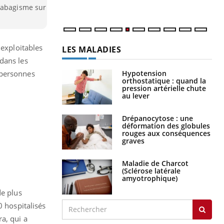
num
 tabagisme sur
 exploitables
LES MALADIES
dans les
Hypotension
 personnes
orthostatique : quand la
pression artérielle chute
au lever
Drépanocytose : une
déformation des globules
rouges aux conséquences
graves
Maladie de Charcot
(Sclérose latérale
amyotrophique)
de plus
0 hospitalisés
a, qui a