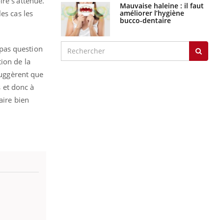
re s’atténue.
Mauvaise haleine : il faut
améliorer l’hygiène
es cas les
bucco-dentaire
t pas question
ion de la
 suggèrent que
s et donc à
aire bien