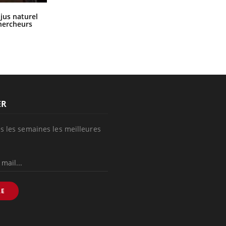
Comment oublier les écrans en
 jus naturel
vacances ?
chercheurs
ER
s les semaines les meilleures
RE