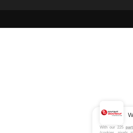
W
With our 225
par
(cookies, pixels 