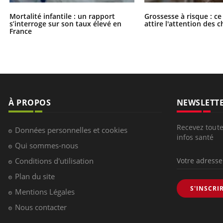
Mortalité infantile : un rapport
Grossesse à risque : ce
s’interroge sur son taux élevé en
attire l'attention des 
France
À PROPOS
NEWSLETT
Recevez toute
Données personnelles et cookies
infos santé
Qui sommes-nous
Conditions d'utilisation
Plan du site
S'INSCRI
Mentions Légales
Nous contacter