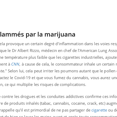
lammés par la marijuana
la provoque un certain degré d’inflammation dans les voies resp
lique le Dr Albert Rizzo, médecin en chef de l’American Lung Asso
 température plus faible que les cigarettes industrielles, ajoute
ment à
CNN
, à cause de cela, le consommateur inhale un certain
e." Selon lui, cela peut irriter les poumons autant que le pollen 
ractez le Covid-19 et que vous fumez du cannabis, vous aurez un
, ce qui multiplie les risques de complications.
te contre les drogues et les conduites addictives confirme ces inf
 de produits inhalés (tabac, cannabis, cocaïne, crack, etc) augm
 rappelle qu’il est primordial de ne pas partager de
cigarette
ou de
 et de bien se laver les mains avant et après toute consommation