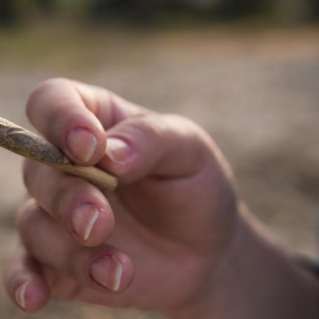
Comment oublier les
Chikung
écrans en vacances ?
West Nil
t-il dan
France ?
Toujours connectés :
Les méd
comment le travail
protègen
empiète de plus en plus
?
sur nos soirées
Cancer colorectal : une
Cytomég
stratégie simple aurait
change d
changé la donne au Pays
charge 
basque
enceint