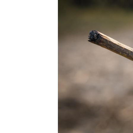
Hantavirus : un cas
détecté chez un touriste
en France
Mortalité infantile : un
rapport s’interroge sur
son taux élevé en France
Grossesse à risque : ce jus
naturel attire l'attention
des chercheurs