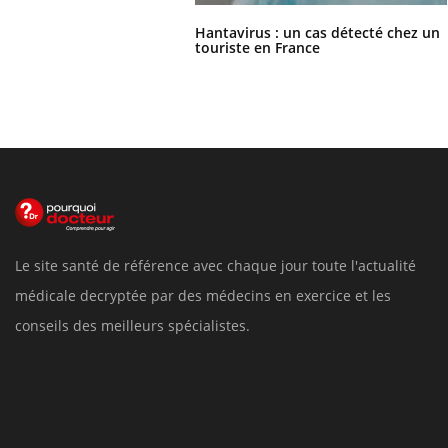
Hantavirus : un cas détecté chez un
touriste en France
Le site santé de référence avec chaque jour toute l'actualité
médicale decryptée par des médecins en exercice et les
conseils des meilleurs spécialistes.