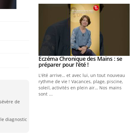
ale : et si on
Eczéma Chronique des Mains : se
Youtube
ube
Youtube
préparer pour l’été !
e diabète de type 2
L'été arrive… et avec lui, un tout nouveau
çues chez les
rythme de vie ! Vacances, plage, piscine,
ez les soignants.
soleil, activités en plein air… Nos mains
sont ...
Di
You
sévère de
Le 
nom
le diagnostic
dia
défi