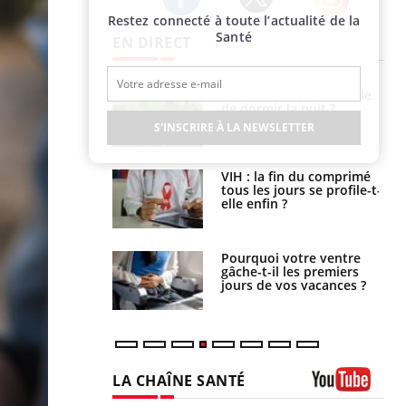
Restez connecté à toute l’actualité de la
Twitter
Facebook
Instagram
Santé
EN DIRECT
unya, dengue,
La sieste empêche-t-elle
e : que se passe-
de dormir la nuit ?
s le sud de la
S'INSCRIRE À LA NEWSLETTER
icaments GLP-1
VIH : la fin du comprimé
t-ils aussi les os
tous les jours se profile-t-
elle enfin ?
alovirus : ce qui
Pourquoi votre ventre
ans la prise en
gâche-t-il les premiers
des femmes
jours de vos vacances ?
es
LA CHAÎNE SANTÉ
Youtube