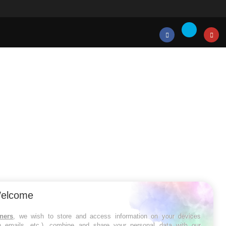
Twitter
Facebook
Instagr
elcome
tners
, we wish to store and access information on your devices
in emails, etc.), combine and share your personal data with our