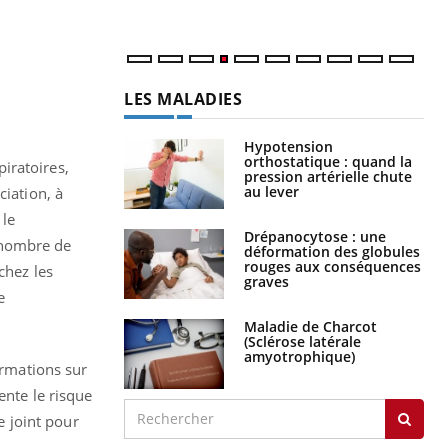
LES MALADIES
Hypotension
orthostatique : quand la
iratoires,
pression artérielle chute
au lever
ciation, à
 le
Drépanocytose : une
 nombre de
déformation des globules
rouges aux conséquences
chez les
graves
e
Maladie de Charcot
(Sclérose latérale
amyotrophique)
ormations sur
ente le risque
 joint pour
.