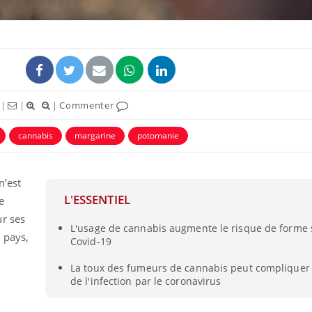
|
|
|
Commenter
ence en fer : comprendre pour
Insuline & Charge ment
tube
Youtube
cannabis
margarine
potomanie
Youtube
Yout
venir
osait en parler??
gue, irritabilité, brouillard mental ou
En 2026, l'insuline dans l
n’est
e alopécie… Les symptômes de la
reste entourée d'idées re
nce en fer sont multiples ce qui la rend
patients comme parfois ch
L'ESSENTIEL
e
ur ses
L'usage de cannabis augmente le risque de forme 
 pays,
Covid-19
La toux des fumeurs de cannabis peut compliquer 
de l'infection par le coronavirus