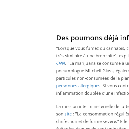
Des poumons déjà inf
"Lorsque vous fumez du cannabis, ce
très similaire à une bronchite", exp
CNN
. "La marijuana se consume à une
pneumologue Mitchell Glass, égale
particules non-consumées de la plant
personnes allergiques
. Si vous cont
inflammation doublée d’une infection
La mission interministérielle de lut
son
site
: "La consommation régulière
d’infection et de forme sévère." Elle
éviter les risques de contamination,