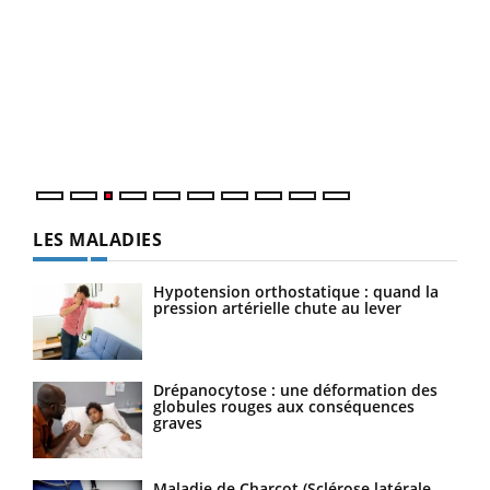
Ecz
You
pour
L'ét
Vaca
Nos 
LES MALADIES
Hypotension orthostatique : quand la
pression artérielle chute au lever
Drépanocytose : une déformation des
globules rouges aux conséquences
graves
Maladie de Charcot (Sclérose latérale