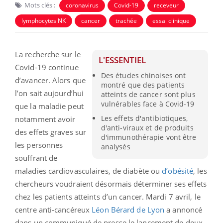
Mots clés :
coronavirus
Covid-19
receveur
lymphocytes NK
cancer
trachée
essai clinique
La recherche sur le
L'ESSENTIEL
Covid-19 continue
Des études chinoises ont
d’avancer. Alors que
montré que des patients
l’on sait aujourd’hui
atteints de cancer sont plus
vulnérables face à Covid-19
que la maladie peut
Les effets d'antibiotiques,
notamment avoir
d'anti-viraux et de produits
des effets graves sur
d'immunothérapie vont être
les personnes
analysés
souffrant de
maladies cardiovasculaires, de diabète ou
d’obésité
, les
chercheurs voudraient désormais déterminer ses effets
chez les patients atteints d’un cancer. Mardi 7 avril, le
centre anti-cancéreux
Léon Bérard de Lyon
a annoncé
dans un communiqué de presse le lancement de deux