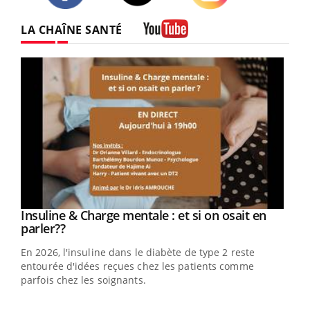
Twitter
Facebook
Instagram
LA CHAÎNE SANTÉ
Youtube
Youtube
Insuline & Charge mentale : et si on osait en
Youtube
Youtube
parler??
En 2026, l'insuline dans le diabète de type 2 reste
entourée d'idées reçues chez les patients comme
parfois chez les soignants.