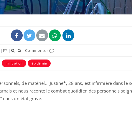
|
|
|
Commenter
infiltration
épidémie
sonnels, de matériel… Justine*, 28 ans, est infirmière dans le s
Mordue par un
Comment
barracuda, une petite fille
sommeil
arnais et nous raconte le combat quotidien des personnels soign
secourue grâce à un
vacance
réflexe essentiel
d” dans un état grave.
Légionellose en Suisse :
Bilan pr
quelle est l’origine de la
les kiné
contamination ?
bientôt 