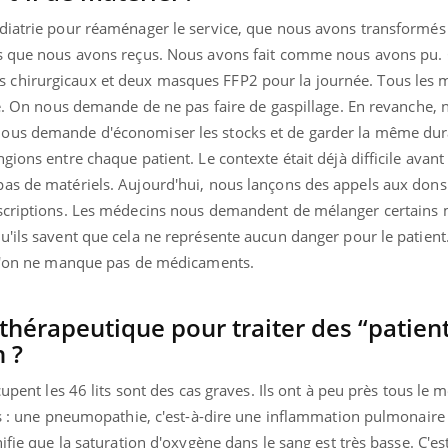
diatrie pour réaménager le service, que nous avons transformés 
rs que nous avons reçus. Nous avons fait comme nous avons pu.
chirurgicaux et deux masques FFP2 pour la journée. Tous les 
Youtube
bète & Ramadan 2026
Un « jumeau numériq
tube
Youtube
lé. On nous demande de ne pas faire de gaspillage. En revanche, 
faciliter l’accès à la 
Ramadan approche, et, pour de
Youtube
préventive
ous demande d'économiser les stocks et de garder la même dura
breuses personnes atteintes de
ions entre chaque patient. Le contexte était déjà difficile avant 
Un établissement lié à u
ète, c'est une période de questions, de
as de matériels. Aujourd'hui, nous lançons des appels aux dons.
mutualiste innove en mat
s, mais ...
santé : l'utilisation d'un 
escriptions. Les médecins nous demandent de mélanger certain
numérique » permet ...
'ils savent que cela ne représente aucun danger pour le patient
e l'on ne manque pas de médicaments.
 thérapeutique pour traiter des “patien
 ?
cupent les 46 lits sont des cas graves. Ils ont à peu près tous le
us : une pneumopathie, c'est-à-dire une inflammation pulmonaire 
ifie que la saturation d'oxygène dans le sang est très basse. C'es