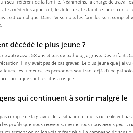
 un seul référent de la famille. Néanmoins, la charge de travail es
is, les médecins appellent, les internes, les familles nous contact
ais c'est compliqué. Dans l'ensemble, les familles sont compréhe
s.
ent décédé le plus jeune ?
 Une autre avait 58 ans et pas de pathologie grave. Des enfants C
aution. Il n'y avait pas de cas graves. Le plus jeune que j'ai vu
tiques, les fumeurs, les personnes souffrant déjà d'une patholog
nce cardiaque sont les plus à risque.
ens qui continuent à sortir malgré le
as compte de la gravité de la situation et qu'ils ne réalisent pas 
 vu les profils que nous recevons, même nous nous avons peur : 
heureusement on ne les vois même plus. La campagne de sensibil