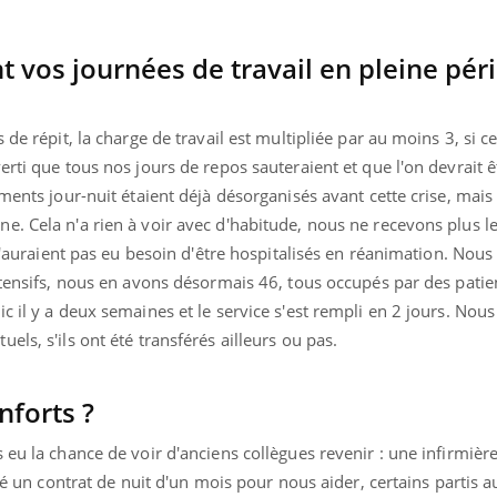
Allergies alimentaires :
TDAH : q
une nouvelle arme contre
traitem
les réactions sévères
États-Un
vos journées de travail en pleine pér
 de répit, la charge de travail est multipliée par au moins 3, si ce
erti que tous nos jours de repos sauteraient et que l'on devrait ê
ments jour-nuit étaient déjà désorganisés avant cette crise, mais
e. Cela n'a rien à voir avec d'habitude, nous ne recevons plus l
 n'auraient pas eu besoin d'être hospitalisés en réanimation. Nous 
ntensifs, nous en avons désormais 46, tous occupés par des patien
c il y a deux semaines et le service s'est rempli en 2 jours. Nou
els, s'ils ont été transférés ailleurs ou pas.
nforts ?
eu la chance de voir d'anciens collègues revenir : une infirmière
gné un contrat de nuit d'un mois pour nous aider, certains partis 