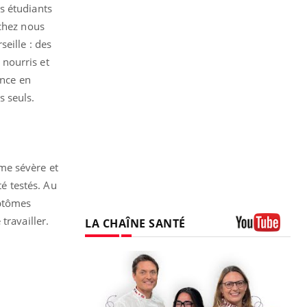
s étudiants
 chez nous
eille : des
 nourris et
ence en
s seuls.
rme sévère et
é testés. Au
mptômes
travailler.
LA CHAÎNE SANTÉ
Youtube