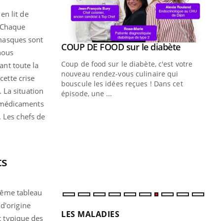
en lit de
 Chaque
masques sont
Youtube
ue » pour
COUP DE FOOD sur le diabète
Youtube
nous
médecine
Coup de food sur le diabète, c'est votre
nt toute la
nouveau rendez-vous culinaire qui
cette crise
n groupe
bouscule les idées reçues ! Dans cet
 La situation
ière de bilan de
épisode, une ...
« jumeau
s médicaments
Qu
You
. Les chefs de
êtr
"Le
qua
Doc
ts
dir
 même tableau
d'origine
LES MALADIES
t typique des