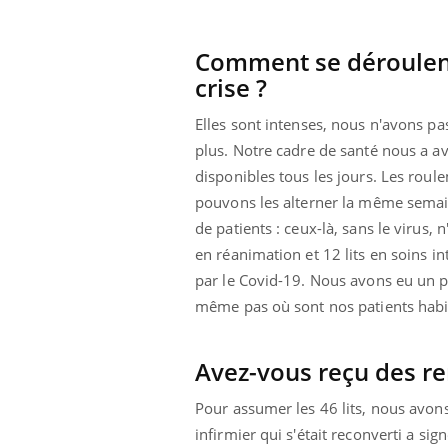
i manger moins
Mordue par une tique en
ines pourrait
vacances, elle reste dans
nt être bénéfique
le coma pendant 42 jours
Comment se déroulent 
crise ?
Elles sont intenses, nous n'avons pas
plus. Notre cadre de santé nous a av
disponibles tous les jours. Les roule
pouvons les alterner la même semain
de patients : ceux-là, sans le virus,
en réanimation et 12 lits en soins i
par le Covid-19. Nous avons eu un pi
même pas où sont nos patients habitu
Avez-vous reçu des re
Pour assumer les 46 lits, nous avons 
infirmier qui s'était reconverti a si