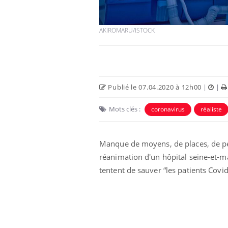
AKIROMARU/ISTOCK
Publié le 07.04.2020 à 12h00
|
|
Mots clés :
coronavirus
réaliste
Manque de moyens, de places, de per
aleurs :
Grossesse et chaleur : ce
 le risque de
que dit la science
réanimation d'un hôpital seine-et-m
rimpe-t-il ?
tentent de sauver “les patients Covi
 pourrait-il
Le smartphone nuit-il à
la propagation du
l'apprentissage de la
lecture ?