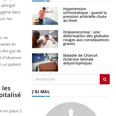
s plonger
Hypotension
oxygène dans
orthostatique : quand la
pression artérielle chute
rir les
au lever
Drépanocytose : une
déformation des globules
s, au
rouges aux conséquences
graves
maines en
e des gaz de
Maladie de Charcot
et d'observer
(Sclérose latérale
amyotrophique)
i un patient
 les
J'AI MAL
pitalisé
re en place 2