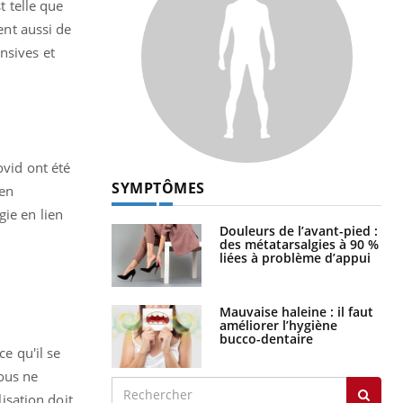
t telle que
ent aussi de
nsives et
ovid ont été
SYMPTÔMES
 en
ie en lien
Douleurs de l’avant-pied :
des métatarsalgies à 90 %
liées à problème d’appui
Mauvaise haleine : il faut
améliorer l’hygiène
bucco-dentaire
ce qu'il se
nous ne
isation doit