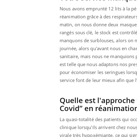
Nous avons emprunté 12 lits à la pé
réanimation grâce à des respirateu
matin, on nous donne deux masques 
ale : et si on
Eczéma Chronique des Mains : se
Dia
Youtube
You
rangés sous clé, le stock est contrô
ube
Youtube
préparer pour l’été !
Le 
manquons de surblouses, alors on n
 diabète de type 2
L'été arrive… et avec lui, un tout nouveau
nom
journée, alors qu'avant nous en chang
ues chez les
rythme de vie ! Vacances, plage, piscine,
diab
sanitaire, mais nous ne manquions p
ez les soignants.
soleil, activités en plein air… Nos mains
défi
sont ...
est telle que nous adaptons nos pr
pour économiser les seringues lorsqu
service font de leur mieux afin qu
Quelle est l'approche
Covid” en réanimation
La quasi-totalité des patients qui oc
clinique lorsqu'ils arrivent chez no
virale très hypoxémiante, ce qui sign