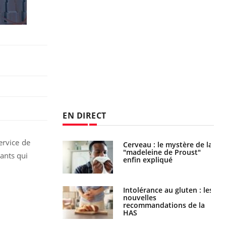
EN DIRECT
ervice de
 gérer le
Cerveau : le mystère de la
 des enfants en
"madeleine de Proust"
ants qui
s ?
enfin expliqué
évention : ce que
Intolérance au gluten : les
s pourront
nouvelles
faire
recommandations de la
HAS