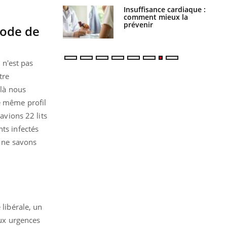
uel est ce
Insuffisance cardiaque :
ent autorisé aux
comment mieux la
is ?
prévenir
iode de
 n'est pas
tre
 là nous
e même profil
avions 22 lits
ts infectés
s ne savons
 libérale, un
aux urgences