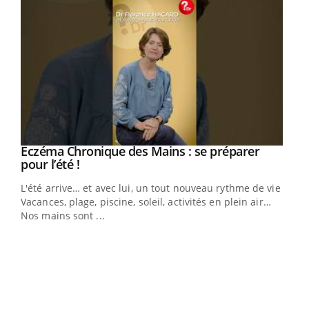
Eczéma Chronique des Mains : se préparer
Youtube
Youtube
pour l’été !
L'été arrive… et avec lui, un tout nouveau rythme de vie !
Vacances, plage, piscine, soleil, activités en plein air…
Nos mains sont ...
Dia
You
Le 
pers