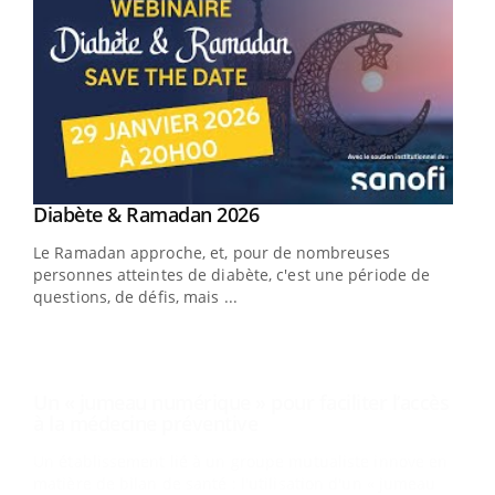
Youtube
Diabète & Ramadan 2026
Un « jumeau numérique » pour faciliter l’accès
Youtube
Youtube
Youtube
à la médecine préventive
Le Ramadan approche, et, pour de nombreuses
Un établissement lié à un groupe mutualiste innove en
personnes atteintes de diabète, c'est une période de
matière de bilan de santé : l'utilisation d'un « jumeau
questions, de défis, mais ...
numérique » permet ...
COU
You
Coup
vous
épis