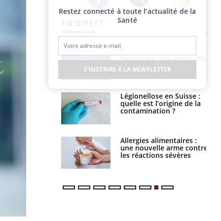
Restez connecté à toute l’actualité de la
Twitter
Facebook
Instagram
Santé
EN DIRECT
e et chaleur : ce
Mordue par un
la science
barracuda, une petite fille
secourue grâce à un
S'INSCRIRE À LA NEWSLETTER
réflexe essentiel
phone nuit-il à
Légionellose en Suisse :
tissage de la
quelle est l’origine de la
?
contamination ?
par une tique en
Allergies alimentaires :
, elle reste dans
une nouvelle arme contre
 pendant 42 jours
les réactions sévères