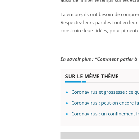
ez les soignants.
soleil, activités en plein air… Nos mains
défi
sont ...
Là encore, ils ont besoin de compren
Respectez leurs paroles tout en leur
construire leurs idées, pour pimente
En savoir plus : “Comment parler à s
SUR LE MÊME THÈME
Coronavirus et grossesse : ce qu'
Coronavirus : peut-on encore fai
Coronavirus : un confinement in