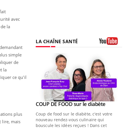
ait
curité avec
 de la
LA CHAÎNE SANTÉ
ur demandant
Youtube
 plus simple
liquer de
t la
iquer ce qu'il
Youtube
ue » pour
COUP DE FOOD sur le diabète
Youtube
médecine
ations plus
Coup de food sur le diabète, c'est votre
nouveau rendez-vous culinaire qui
 lire, mais
n groupe
bouscule les idées reçues ! Dans cet