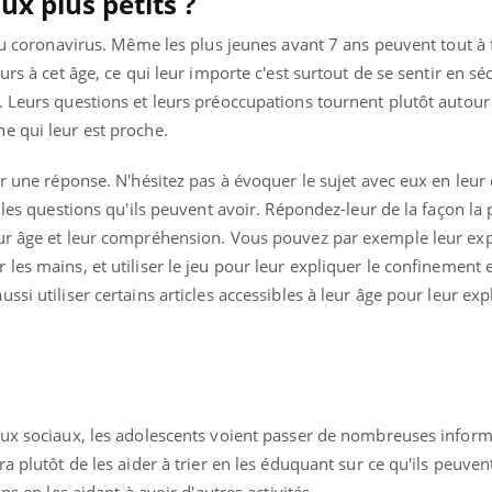
x plus petits ?
 du coronavirus. Même les plus jeunes avant 7 ans peuvent tout à f
urs à cet âge, ce qui leur importe c'est surtout de se sentir en sé
 Leurs questions et leurs préoccupations tournent plutôt autour
e qui leur est proche.
er une réponse. N'hésitez pas à évoquer le sujet avec eux en le
 les questions qu'ils peuvent avoir. Répondez-leur de la façon la
ur âge et leur compréhension. Vous pouvez par exemple leur exp
es mains, et utiliser le jeu pour leur expliquer le confinement e
si utiliser certains articles accessibles à leur âge pour leur expl
Youtube
bète & Ramadan 2026
Un « jumeau numériq
tube
Youtube
faciliter l’accès à la 
aux sociaux, les adolescents voient passer de nombreuses inform
Ramadan approche, et, pour de
Youtube
préventive
breuses personnes atteintes de
a plutôt de les aider à trier en les éduquant sur ce qu'ils peuvent
Un établissement lié à u
ète, c'est une période de questions, de
ns en les aidant à avoir d'autres activités.