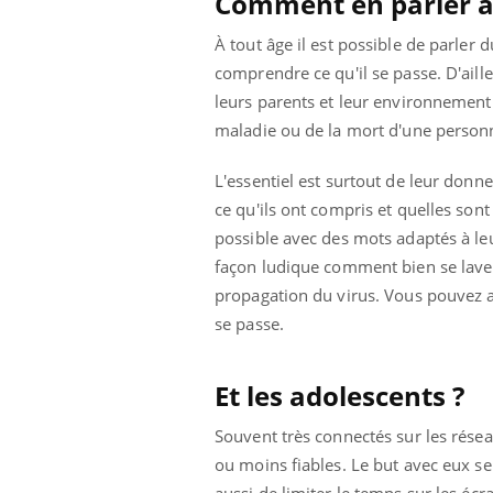
Comment en parler au
À tout âge il est possible de parler
comprendre ce qu'il se passe. D'aille
leurs parents et leur environnement.
maladie ou de la mort d'une personn
L'essentiel est surtout de leur donn
ce qu'ils ont compris et quelles sont
possible avec des mots adaptés à le
façon ludique comment bien se laver l
propagation du virus. Vous pouvez aus
se passe.
Et les adolescents ?
ale : et si on
Eczéma Chronique des Mains : se
Dia
Youtube
You
ube
Youtube
préparer pour l’été !
Souvent très connectés sur les rése
Le 
 diabète de type 2
L'été arrive… et avec lui, un tout nouveau
nom
ou moins fiables. Le but avec eux ser
ues chez les
rythme de vie ! Vacances, plage, piscine,
diab
aussi de limiter le temps sur les écra