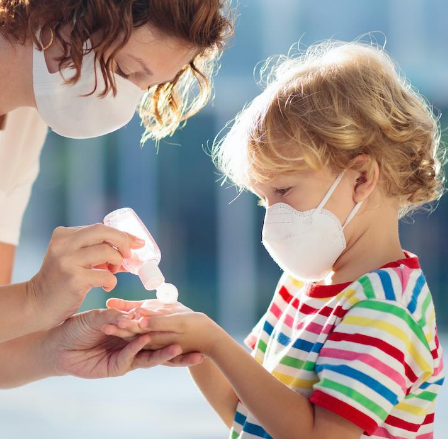
Fortes chaleurs :
Grossess
pourquoi le risque de
que dit 
noyade grimpe-t-il ?
Le Viagra pourrait-il
Le smart
freiner la propagation du
l'appren
cancer ?
lecture 
Pourquoi manger moins
Mordue 
de protéines pourrait
vacances
finalement être bénéfique
le coma