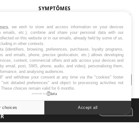
SYMPTÔMES
Douleurs de l’avant-pied :
tners
, we wish to store and access information on your devices
des métatarsalgies à 90 %
liées à problème d’appui
in emails, etc.), combine and share your personal data with our
ollected on this website or in our emails, already held by some of us,
ncluding in other contexts.
ta (identifiers, browsing, preferences, purchases, loyalty programs,
Mauvaise haleine : il faut
es and emails, phone, precise geolocation, etc.) allows developing
améliorer l’hygiène
bucco-dentaire
ervices, content, commercial offers and ads across your devices and
 by email, post, SMS, phone, audio, and video), personalising them,
rformance, and analysing audiences.
l" and withdraw your consent at any time via the "cookies" footer
"set detailed preferences" and object to processing activities not
. These choices remain valid for 6 months.
powered by
r choices
Accept all
Cookies settings
ER
s les semaines les meilleures