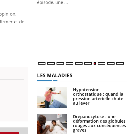
ière de bilan de
épisode, une ...
« jumeau
Qu
You
opinion.
êtr
firmer et de
"Le
qua
Doc
dir
LES MALADIES
Hypotension
orthostatique : quand la
pression artérielle chute
au lever
Drépanocytose : une
déformation des globules
rouges aux conséquences
graves