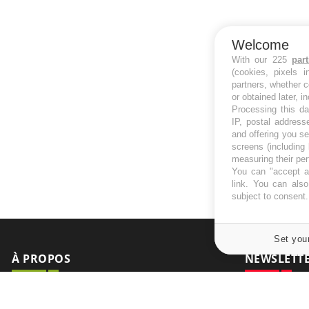
Welcome
With our 225
par
(cookies, pixels 
partners, whether c
or obtained later, i
Processing this da
IP, postal address
and offering you s
screens (including
measuring their pe
You can "accept al
link
. You can also 
subject to consent
Set you
À PROPOS
NEWSLETT
Recevez toute
Données personnelles et cookies
infos santé