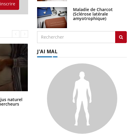
'inscrire
Maladie de Charcot
(Sclérose latérale
amyotrophique)
J'AI MAL
Comment oublier les écrans en
 jus naturel
vacances ?
chercheurs