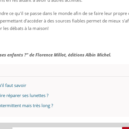
mutualiste innove en mat
s, mais ...
santé : l'utilisation d'un 
dre ce qu'il se passe dans le monde afin de se faire leur propre 
numérique » permet ...
 permettant d'accéder à des sources fiables permet de mieux s'af
r les débats à la maison!
es enfants ?” de Florence Millot, éditions Albin Michel.
il faut savoir
re réparer ses lunettes ?
termittent mais très long ?