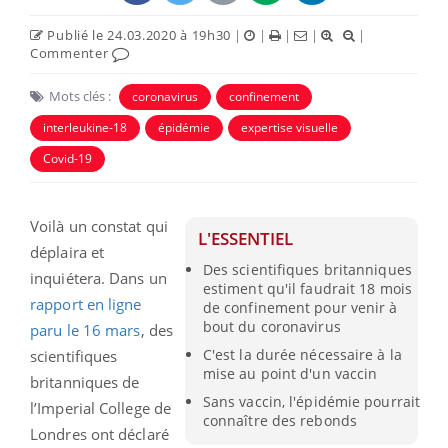
Publié le 24.03.2020 à 19h30
|
|
|
|
|
Commenter
Mots clés :
coronavirus
confinement
interleukine-18
épidémie
expertise visuelle
Covid-19
Voilà un constat qui
L'ESSENTIEL
déplaira et
Des scientifiques britanniques
inquiétera. Dans un
estiment qu'il faudrait 18 mois
rapport en ligne
de confinement pour venir à
bout du coronavirus
paru le 16 mars
, des
C'est la durée nécessaire à la
scientifiques
mise au point d'un vaccin
britanniques de
Sans vaccin, l'épidémie pourrait
l’Imperial College de
connaître des rebonds
Londres ont déclaré