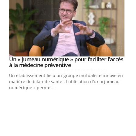
Un « jumeau numérique » pour faciliter l’accès
Youtube
Youtube
à la médecine préventive
Un établissement lié à un groupe mutualiste innove en
e
matière de bilan de santé : l'utilisation d'un « jumeau
numérique » permet ...
COU
You
Coup
vous
épis