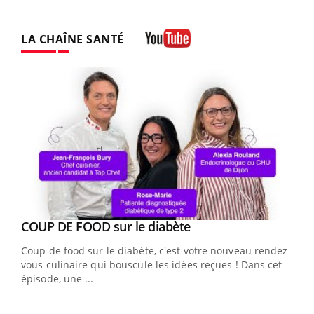
LA CHAÎNE SANTÉ
Youtube
Youtube
cès
COUP DE FOOD sur le diabète
Youtube
Coup de food sur le diabète, c'est votre nouveau rendez-
 en
vous culinaire qui bouscule les idées reçues ! Dans cet
u
épisode, une ...