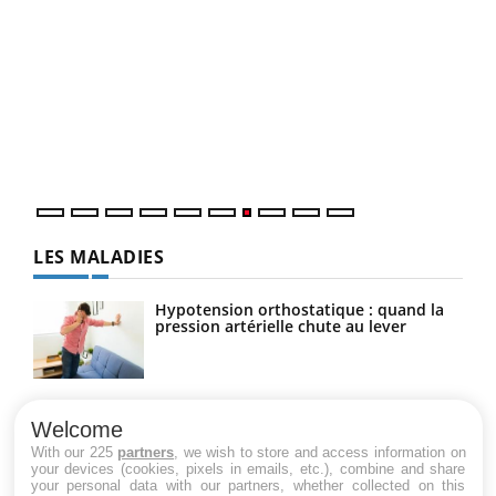
Qua
You
"Les
trav
DRH 
LES MALADIES
Hypotension orthostatique : quand la
pression artérielle chute au lever
Drépanocytose : une déformation des
globules rouges aux conséquences
Welcome
graves
With our 225
partners
, we wish to store and access information on
your devices (cookies, pixels in emails, etc.), combine and share
your personal data with our partners, whether collected on this