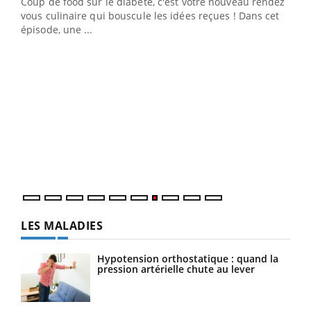
Coup de food sur le diabète, c'est votre nouveau rendez-
 en
vous culinaire qui bouscule les idées reçues ! Dans cet
u
épisode, une ...
Qua
You
"Les
trav
DRH 
LES MALADIES
Hypotension orthostatique : quand la
pression artérielle chute au lever