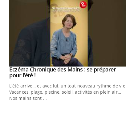
Eczéma Chronique des Mains : se préparer
Youtube
Youtube
pour l’été !
L'été arrive… et avec lui, un tout nouveau rythme de vie !
Vacances, plage, piscine, soleil, activités en plein air…
Nos mains sont ...
Dia
You
Le 