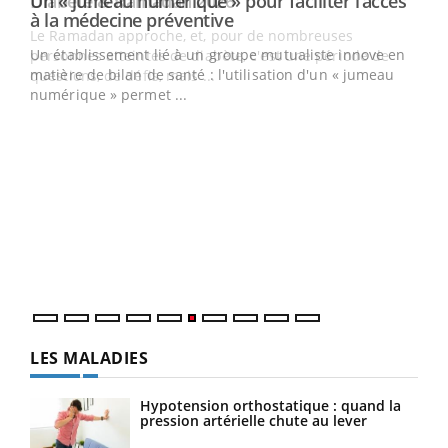
Un « jumeau numérique » pour faciliter l’accès
Youtube
Youtube
à la médecine préventive
Un établissement lié à un groupe mutualiste innove en
e
matière de bilan de santé : l'utilisation d'un « jumeau
numérique » permet ...
COU
You
Coup
vous
épis
LES MALADIES
Hypotension orthostatique : quand la
pression artérielle chute au lever