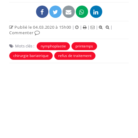
Publié le 04.03.2020 à 15h00
|
|
|
|
|
Commenter
Mots clés :
nymphoplastie
printemps
chirurgie bariatrique
refus de traitement