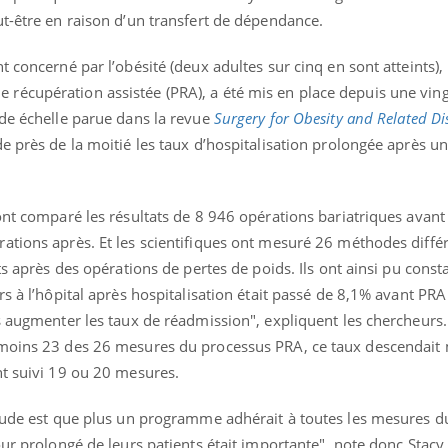
ut-être en raison d’un transfert de dépendance.
t concerné par l’obésité (deux adultes sur cinq en sont atteints),
écupération assistée (PRA), a été mis en place depuis une vin
nde échelle parue dans la revue
Surgery for Obesity and Related Di
e près de la moitié les taux d’hospitalisation prolongée après un
ont comparé les résultats de 8 946 opérations bariatriques avant
ations après. Et les scientifiques ont mesuré 26 méthodes diffé
ts après des opérations de pertes de poids. Ils ont ainsi pu const
rs à l’hôpital après hospitalisation était passé de 8,1% avant PR
s augmenter les taux de réadmission", expliquent les chercheurs.
 moins 23 des 26 mesures du processus PRA, ce taux descendait
nt suivi 19 ou 20 mesures.
étude est que plus un programme adhérait à toutes les mesures d
our prolongé de leurs patients était importante", note donc Stacy