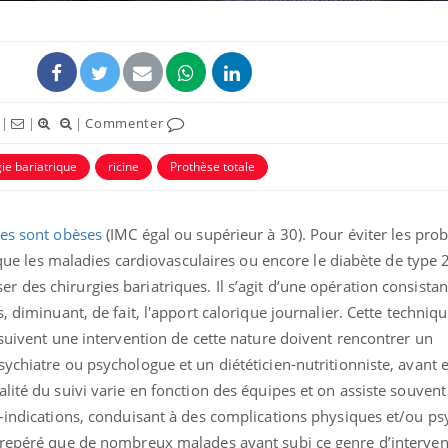
|
|
|
Commenter
gie bariatrique
ricine
Prothèse totale
ence en fer : comprendre pour
Insuline & Charge ment
tube
Youtube
Youtube
Yout
venir
osait en parler??
tes sont obèses
(IMC égal ou supérieur à 30). Pour éviter les pro
gue, irritabilité, brouillard mental ou
En 2026, l'insuline dans l
s que les maladies cardiovasculaires ou encore le diabète de type 
e alopécie… Les symptômes de la
reste entourée d'idées re
nce en fer sont multiples ce qui la rend
patients comme parfois ch
des chirurgies bariatriques. Il s’agit d’une opération consistan
, diminuant, de fait, l'apport calorique journalier. Cette techniq
 suivent une intervention de cette nature doivent rencontrer un
ychiatre ou psychologue et un diététicien-nutritionniste, avant et
lité du suivi varie en fonction des équipes et on assiste souvent
e-indications, conduisant à des complications physiques et/ou p
 repéré que de nombreux malades ayant subi ce genre d’interven