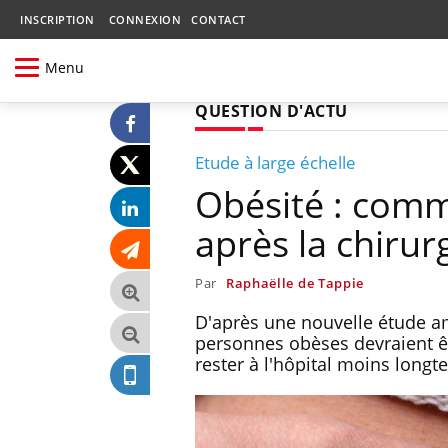
INSCRIPTION
CONNEXION
CONTACT
Menu
QUESTION D'ACTU
Etude à large échelle
Obésité : comm
après la chirur
Par
Raphaëlle de Tappie
D'après une nouvelle étude amé
personnes obèses devraient êt
rester à l'hôpital moins long