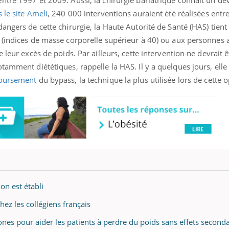
ntre 1997 et 2009. Aussi, la chirurgie bariatrique connaît un 
 le site Ameli
, 240 000 interventions auraient été réalisées entr
ngers de cette chirurgie, la Haute Autorité de Santé (HAS) tient 
 (indices de masse corporelle supérieur à 40) ou aux personnes
 leur excès de poids. Par ailleurs, cette intervention ne devrait 
tamment diététiques, rappelle la HAS. Il y a quelques jours, elle 
boursement
du bypass, la technique la plus utilisée lors de cette 
ion est établi
ez les collégiens français
ones pour aider les patients à perdre du poids sans effets seconda