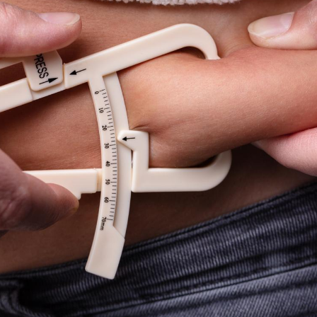
Syndrome métabolique :
Mortalit
quels sont les meilleurs
rapport 
exercices physiques ?
son tau
Comment éviter une otite
Grossess
pendant les vacances ?
naturel 
des che
Hantavirus : un cas
Comment
détecté chez un touriste
écrans 
en France