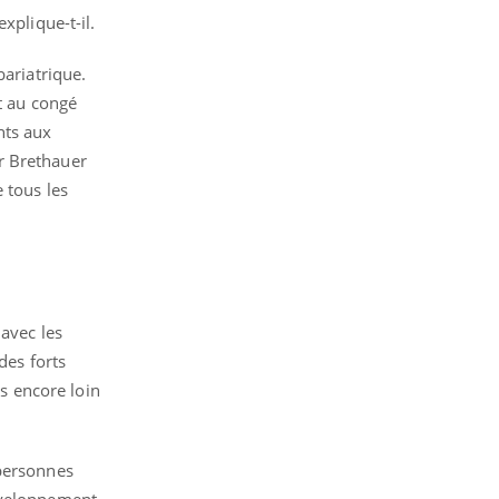
xplique-t-il.
bariatrique.
t au congé
nts aux
r Brethauer
 tous les
avec les
des forts
s encore loin
 personnes