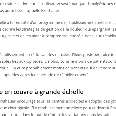
 traiter la douleur. "L'utilisation systématique d'analgésiques 
pas autorisée", rappelle Brethauer.
elle à la réussite d'un programme de rétablissement amélioré (…).
e décrire les stratégies de gestion de la douleur qui épargnent le
rurgicale et de les aider à comprendre leur rôle dans leur rétabl
tablissement en réduisant les nausées, l'iléus postopératoire (o
désirables liés aux opioïdes. De plus, comme moins de patients so
rique, il y aura probablement moins de patients qui deviendron
s opioïdes après leur période de rétablissement".
e en œuvre à grande échelle
Brethauer encourage tous les centres accrédités à adopter des pr
ique chirurgicale. "Le rétablissement amélioré peut et devrait êt
ariatrique dans le but de réduire les variations dans les soins, d