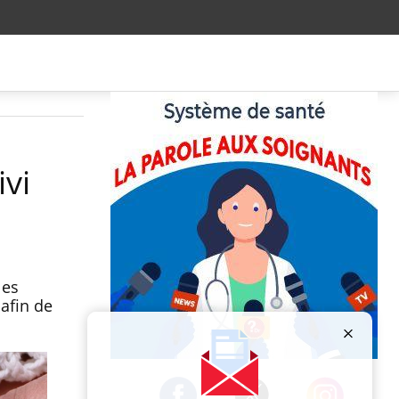
vi
les
afin de
.
Publicité