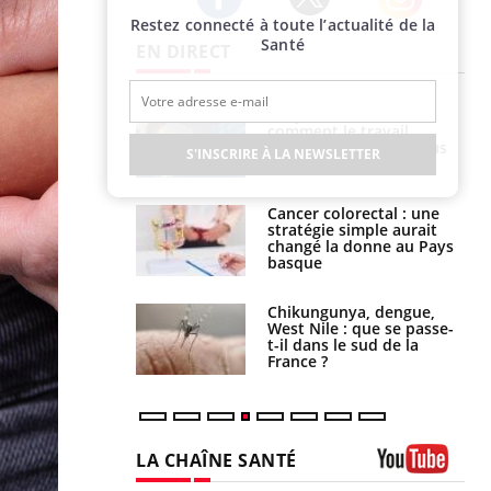
Restez connecté à toute l’actualité de la
Twitter
Facebook
Instagram
Santé
EN DIRECT
é infantile : un
Toujours connectés :
s’interroge sur
comment le travail
x élevé en France
empiète de plus en plus
S'INSCRIRE À LA NEWSLETTER
sur nos soirées
e à risque : ce jus
Cancer colorectal : une
attire l'attention
stratégie simple aurait
rcheurs
changé la donne au Pays
basque
 oublier les
Chikungunya, dengue,
en vacances ?
West Nile : que se passe-
t-il dans le sud de la
France ?
LA CHAÎNE SANTÉ
Youtube