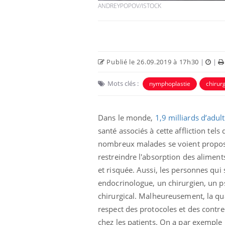
ANDREYPOPOV/ISTOCK
Publié le 26.09.2019 à 17h30
|
|
Mots clés :
nymphoplastie
chirur
Eczéma Chronique des Mains :
Car
Youtube
You
Youtube
expliquer ma maladie
pré
Dans le monde,
1,9 milliards d’adul
Il y a des sujets qui sont faciles à aborder...
Fati
santé associés à cette affliction tel
d'autres non ! D'un côté, poser des
mêm
questions sur la maladie d'un proche c'est
care
nombreux malades se voient proposer 
montrer ...
...
restreindre l'absorption des aliments
et risquée. Aussi, les personnes qui
endocrinologue, un chirurgien, un ps
chirurgical. Malheureusement, la qua
respect des protocoles et des contr
chez les patients. On a par exemple