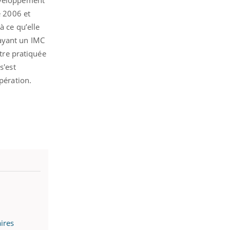
développement
e 2006 et
à ce qu’elle
 ayant un IMC
être pratiquée
s'est
opération.
ires