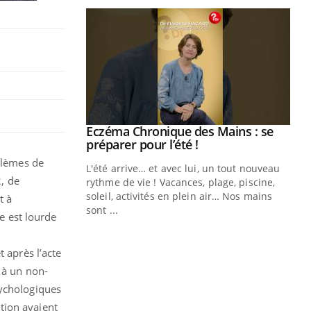
ale : et si on
Eczéma Chronique des Mains : se
Youtube
ube
Youtube
préparer pour l’été !
blèmes de
e diabète de type 2
L'été arrive… et avec lui, un tout nouveau
2, de
çues chez les
rythme de vie ! Vacances, plage, piscine,
ez les soignants.
soleil, activités en plein air… Nos mains
t à
sont ...
ue est lourde
Di
You
Le 
 après l’acte
nom
 à un non-
dia
défi
sychologiques
tion avaient