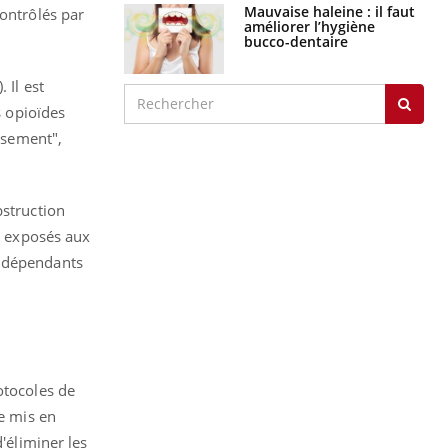
Mauvaise haleine : il faut
contrôlés par
améliorer l’hygiène
bucco-dentaire
 Il est
s opioïdes
issement",
bstruction
nt exposés aux
t dépendants
otocoles de
re mis en
'éliminer les