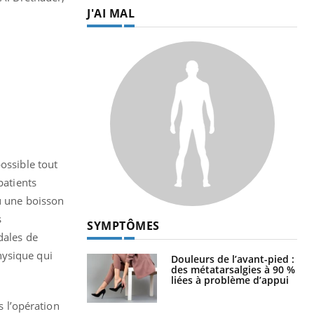
J'AI MAL
ossible tout
patients
bu une boisson
s
SYMPTÔMES
dales de
hysique qui
Douleurs de l’avant-pied :
des métatarsalgies à 90 %
liées à problème d’appui
s l’opération