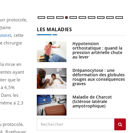
 un protocole,
gtaine
LES MALADIES
seases
,
cette
e chirurgie
Hypotension
orthostatique : quand la
pression artérielle chute
au lever
 la mise en
Drépanocytose : une
rentes ayant
déformation des globules
rouges aux conséquences
ater que le
graves
A à 4,5%
 Dans les
Maladie de Charcot
(Sclérose latérale
 même à 2,3
amyotrophique)
u protocole,
 A. Brethauer,