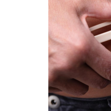
Les troubles du sommeil
modifient votre cerveau !
Mon enfant est-il trop
sensible ou simplement
très empathique ?
Bébés, jeunes enfants :
quelle trousse à
pharmacie pour les
vacances ?