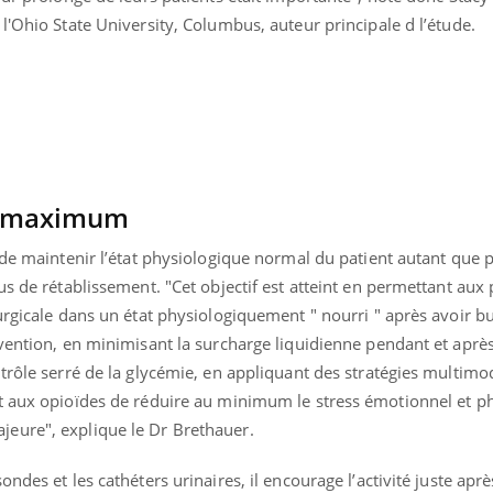
l'Ohio State University, Columbus, auteur principale d l’étude.
au maximum
 de maintenir l’état physiologique normal du patient autant que p
us de rétablissement. "Cet objectif est atteint en permettant aux 
urgicale dans un état physiologiquement " nourri " après avoir 
rvention, en minimisant la surcharge liquidienne pendant et aprè
trôle serré de la glycémie, en appliquant des stratégies multimo
t aux opioïdes de réduire au minimum le stress émotionnel et p
eure", explique le Dr Brethauer.
ndes et les cathéters urinaires, il encourage l’activité juste aprè