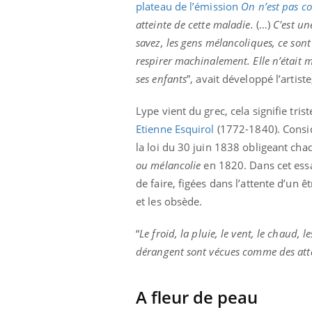
plateau de l’émission
On n’est pas c
atteinte de cette maladie.
(…)
C'est un
savez, les gens mélancoliques, ce sont
respirer machinalement. Elle n’était mê
ses enfants
”, avait développé l’artis
Lype vient du grec, cela signifie tri
Etienne Esquirol
(1772-1840). Considé
la loi du 30 juin 1838 obligeant chaq
ou mélancolie
en 1820. Dans cet essai
de faire, figées dans l’attente d’un
et les obsède.
“
Le froid, la pluie, le vent, le chaud, 
dérangent sont vécues comme des attaq
A fleur de peau