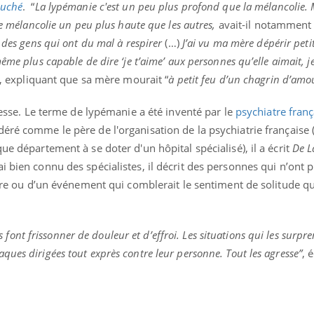
ouché
. “
La lypémanie c'est un peu plus profond que la mélancolie. 
e mélancolie un peu plus haute que les autres,
avait-il notamment
 des gens qui ont du mal à respirer
(…)
J’ai vu ma mère dépérir petit
me plus capable de dire ‘je t’aime’ aux personnes qu’elle aimait, je 
te, expliquant que sa mère mourait “
à petit feu d’un chagrin d’amo
stesse. Le terme de lypémanie a été inventé par le
psychiatre franç
ré comme le père de l'organisation de la psychiatrie française (il
ue département à se doter d'un hôpital spécialisé), il a écrit
De L
 bien connu des spécialistes, il décrit des personnes qui n’ont p
 être ou d’un événement qui comblerait le sentiment de solitude qu
les font frissonner de douleur et d’effroi. Les situations qui les surpre
ues dirigées tout exprès contre leur personne. Tout les agresse”
, 