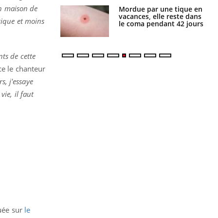
en maison de
i manger moins
Mordue par une tique en
éines pourrait
vacances, elle reste dans
étique et moins
ent être bénéfique
le coma pendant 42 jours
nts de cette
ce le chanteur
s, j'essaye
ie, il faut
quée sur
le