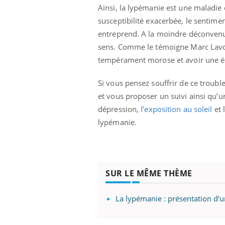
Ainsi, la lypémanie est une maladie
susceptibilité exacerbée, le sentime
entreprend. A la moindre déconvenue
sens. Comme le témoigne Marc Lavoine
 Mains :
Carence en fer : comprendre pour
Ins
Youtube
You
Youtube
Youtube
prévenir
osa
tempérament morose et avoir une éd
aciles à aborder...
Fatigue, irritabilité, brouillard mental ou
En 2
Si vous pensez souffrir de ce troubl
poser des
même alopécie… Les symptômes de la
rest
'un proche c'est
carence en fer sont multiples ce qui la rend
pat
et vous proposer un suivi ainsi qu’u
...
dépression,
l’exposition au soleil
et 
lypémanie.
SUR LE MÊME THÈME
La lypémanie : présentation d'