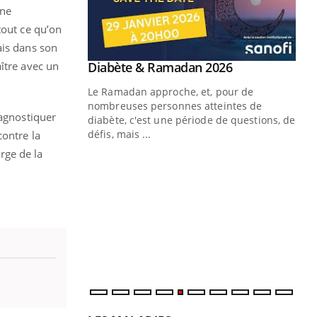
une
tout ce qu’on
ais dans son
Youtube
ître avec un
 Mains : se
Diabète & Ramadan 2026
Youtube
outube
Le Ramadan approche, et, pour de
 un tout nouveau
nombreuses personnes atteintes de
iagnostiquer
plage, piscine,
diabète, c'est une période de questions, de
 air… Nos mains
défis, mais ...
contre la
arge de la
Un
You
fac
pr
Un 
mut
san
num