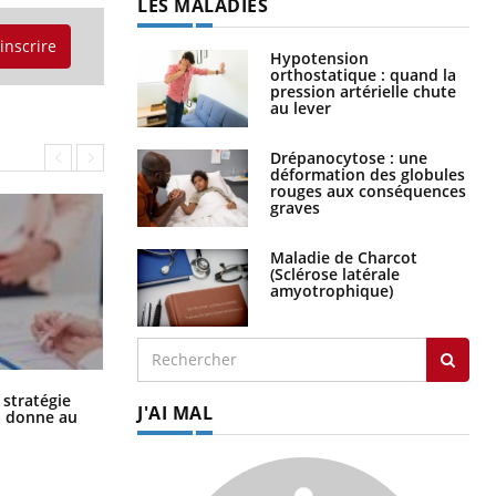
LES MALADIES
'inscrire
Hypotension
orthostatique : quand la
pression artérielle chute
au lever
Drépanocytose : une
déformation des globules
rouges aux conséquences
graves
Maladie de Charcot
(Sclérose latérale
amyotrophique)
Chikungunya, dengue, West Nile :
 stratégie
J'AI MAL
que se passe-t-il dans le sud de la
a donne au
France ?