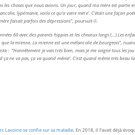
mps les choses que nous avions. Un jour, quand ma mère est partie 
Pourquoi votre ventre
Pourquo
gâche-t-il les premiers
de prot
mélancolie, lypémanie, voila ce qu'a votre mère’. C'était une façon po
jours de vos vacances ?
finalem
ère faisait parfois des dépressions”
, poursuit-il.
années 60 avec des parents hippies et les cheveux longs
(...)
Les enfa
que la mienne. La mienne est une mélancolie de bourgeois”
, nuan
ste : “
Honnêtement je vais très bien, mais je me soigne tous les jour
d ça ne va pas, ça va quand même’. C'est quand même très beau la v
rc Lavoine se confie sur sa maladie
. En 2018, il l’avait déjà évo