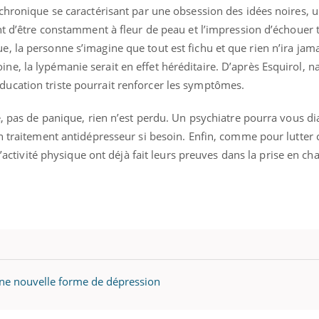
 chronique se caractérisant par une obsession des idées noires, 
nt d’être constamment à fleur de peau et l’impression d’échouer 
, la personne s’imagine que tout est fichu et que rien n’ira jam
, la lypémanie serait en effet héréditaire. D’après Esquirol, na
uline & Charge mentale : et si on
Eczéma Chronique des
tube
Youtube
Youtube
Y
it en parler??
préparer pour l’été !
ucation triste pourrait renforcer les symptômes.
026, l'insuline dans le diabète de type 2
L'été arrive… et avec lui,
e, pas de panique, rien n’est perdu. Un psychiatre pourra vous d
e entourée d'idées reçues chez les
rythme de vie ! Vacances, 
ients comme parfois chez les soignants.
soleil, activités en plein
n traitement antidépresseur si besoin. Enfin, comme pour lutter 
sont ...
l’activité physique ont déjà fait leurs preuves dans la prise en ch
une nouvelle forme de dépression