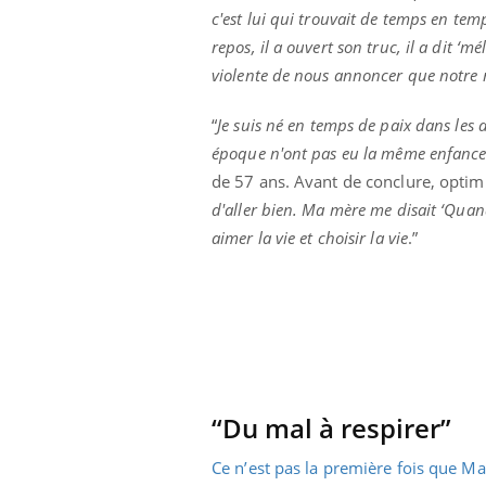
c'est lui qui trouvait de temps en te
olorectal : une
Cytomégalovirus : ce qui
e simple aurait
change dans la prise en
repos, il a ouvert son truc, il a dit ‘
a donne au Pays
charge des femmes
enceintes
violente de nous annoncer que notre m
“
Je suis né en temps de paix dans les 
époque n'ont pas eu la même enfance 
de 57 ans. Avant de conclure, optimi
d'aller bien. Ma mère me disait ‘Quan
aimer la vie et choisir la vie
.”
“Du mal à respirer”
Ce n’est pas la première fois que Ma