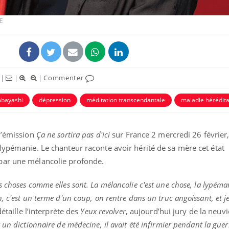
E
|
|
|
Commenter
bayashi
dépression
méditation transcendantale
maladie hérédita
 l’émission
Ça ne sortira pas d'ici
sur France 2 mercredi 26 février,
La sieste empêche-t-elle
Fortes c
lypémanie. Le chanteur raconte avoir hérité de sa mère cet état
de dormir la nuit ?
pourquo
 par une mélancolie profonde.
noyade g
 choses comme elles sont. La mélancolie c'est une chose, la lypéman
VIH : la fin du comprimé
Le Viagr
, c'est un terme d'un coup, on rentre dans un truc angoissant, et je
tous les jours se profile-t-
freiner 
elle enfin ?
cancer ?
étaille l’interprète des
Yeux revolver
, aujourd’hui jury de la neu
un dictionnaire de médecine, il avait été infirmier pendant la guerr