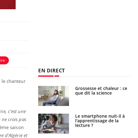
ire
EN DIRECT
 le chanteur
haleurs :
Grossesse et chaleur : ce
i le risque de
que dit la science
rimpe-t-il ?
ie, c'est une
a pourrait-il
Le smartphone nuit-il à
 ne crois pas
la propagation du
l'apprentissage de la
lecture ?
vième saison
e d'Algérie et