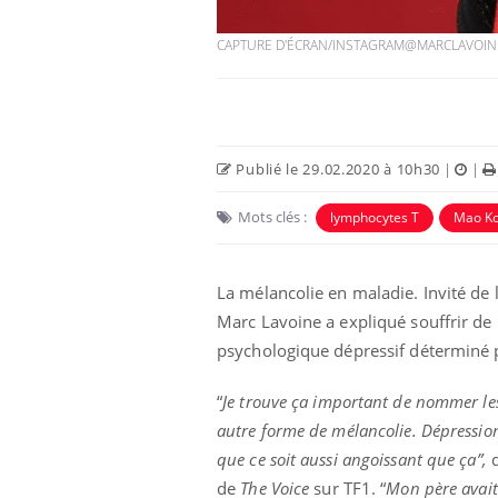
CAPTURE D'ÉCRAN/INSTAGRAM@MARCLAVOIN
Publié le 29.02.2020 à 10h30
|
|
Mots clés :
lymphocytes T
Mao Ko
La mélancolie en maladie. Invité de
 oublier les
Chikungunya, dengue,
Marc Lavoine a expliqué souffrir de 
n vacances ?
West Nile : que se passe-
psychologique dépressif déterminé
t-il dans le sud de la
France ?
“
Je trouve ça important de nommer les
 connectés :
Les médicaments GLP-1
autre forme de mélancolie. Dépression
le travail
protègent-ils aussi les os
de plus en plus
?
que ce soit aussi angoissant que ça”,
d
soirées
de
The Voice
sur TF1. “
Mon père avait 