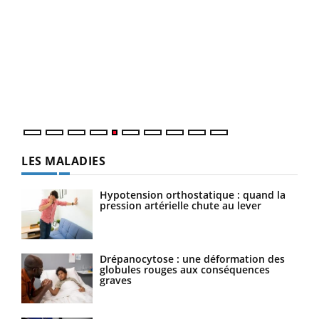
COU
You
Coup
vous
épis
LES MALADIES
Hypotension orthostatique : quand la
pression artérielle chute au lever
Drépanocytose : une déformation des
globules rouges aux conséquences
graves