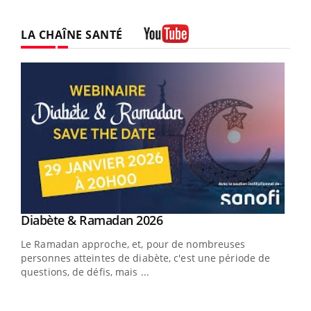
LA CHAÎNE SANTÉ
Youtube
Youtube
Diabète & Ramadan 2026
Un « jumeau numérique » pour faciliter l’accès
Youtube
Youtube
Youtube
à la médecine préventive
Le Ramadan approche, et, pour de nombreuses
Un établissement lié à un groupe mutualiste innove en
personnes atteintes de diabète, c'est une période de
matière de bilan de santé : l'utilisation d'un « jumeau
questions, de défis, mais ...
numérique » permet ...