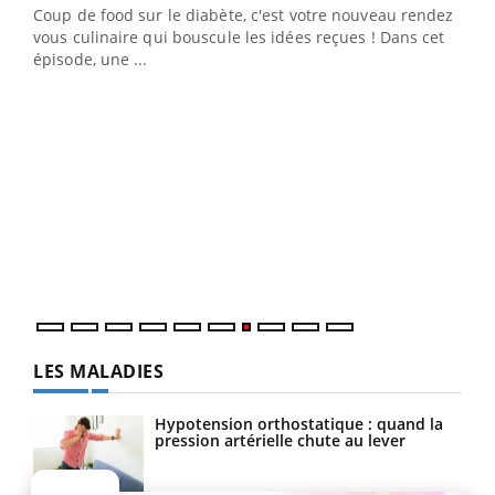
Coup de food sur le diabète, c'est votre nouveau rendez-
"Les rendez-vous de la santé et de la qualité de vie au
vous culinaire qui bouscule les idées reçues ! Dans cet
travail" de Pourquoi Docteur reçoivent Régis Blugeon,
épisode, une ...
DRH et directeur ...
Ecz
You
(3/3
Dans
vous
quot
LES MALADIES
Hypotension orthostatique : quand la
pression artérielle chute au lever