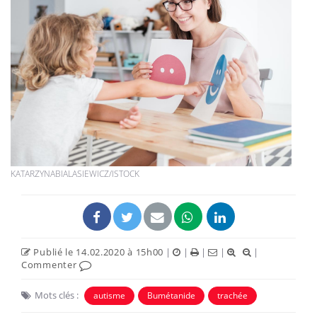
KATARZYNABIALASIEWICZ/ISTOCK
Publié le 14.02.2020 à 15h00
|
|
|
|
|
Commenter
Mots clés :
autisme
Bumétanide
trachée