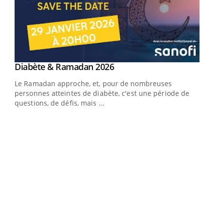
Youtube
Diabète & Ramadan 2026
Youtube
Le Ramadan approche, et, pour de nombreuses
vie !
personnes atteintes de diabète, c'est une période de
…
questions, de défis, mais ...
Un 
You
à l
Un é
mati
numé