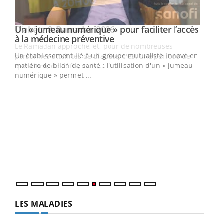
Un « jumeau numérique » pour faciliter l’accès
Youtube
Youtube
à la médecine préventive
Un établissement lié à un groupe mutualiste innove en
e
matière de bilan de santé : l'utilisation d'un « jumeau
numérique » permet ...
COU
You
Coup
vous
épis
LES MALADIES