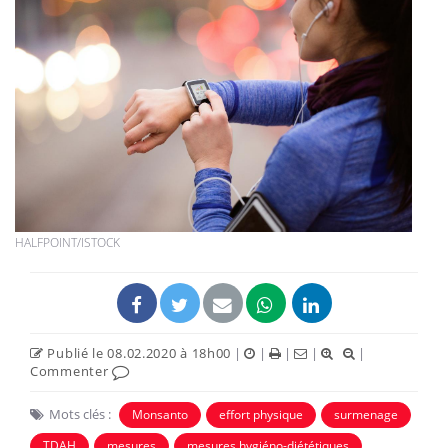
HALFPOINT/ISTOCK
Publié le 08.02.2020 à 18h00
|
|
|
|
|
Commenter
Mots clés :
Monsanto
effort physique
surmenage
TDAH
mesures
mesures hygiéno-diététiques