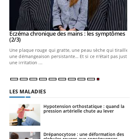
Eczéma chronique des mains : les symptômes
Youtube
Youtube
(2/3)
ris,
Une plaque rouge qui gratte, une peau sèche qui tiraille,
une démangeaison persistante… Et si ce n'était pas juste
une irritation ...
LES MALADIES
Hypotension orthostatique : quand la
pression artérielle chute au lever
Drépanocytose : une déformation des
globules rouges aux conséquences