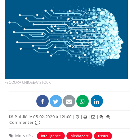
FEODORA CHIOSEA/ISTOCK
Publié le 05.02.2020 à 12h00
|
|
|
|
|
Commenter
Mots clés :
intelligence
Mediapart
tissus