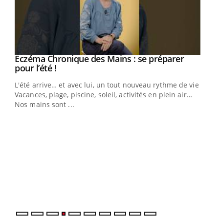
Eczéma Chronique des Mains : se préparer
Youtube
Youtube
pour l’été !
L'été arrive… et avec lui, un tout nouveau rythme de vie !
Vacances, plage, piscine, soleil, activités en plein air…
Nos mains sont ...
Dia
You
Le 
pers
ques