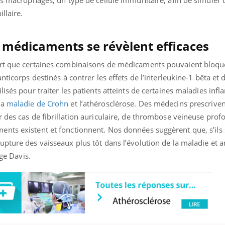
es macrophages, un type de cellule immunitaire, afin de simuler 
llaire.
médicaments se révèlent efficaces
ert que certaines combinaisons de médicaments pouvaient bloque
nticorps destinés à contrer les effets de l’interleukine-1 bêta et 
isés pour traiter les patients atteints de certaines maladies inf
 la
maladie de Crohn
et l’athérosclérose. Des médecins prescrive
 des cas de fibrillation auriculaire, de thrombose veineuse prof
nts existent et fonctionnent. Nos données suggèrent que, s’ils
pture des vaisseaux plus tôt dans l’évolution de la maladie et a
rge Davis.