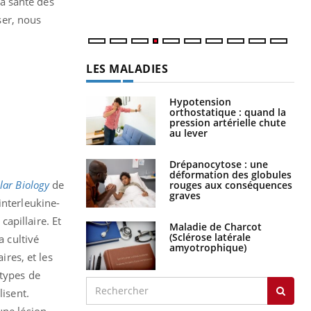
la santé des
ser, nous
LES MALADIES
Hypotension
orthostatique : quand la
pression artérielle chute
au lever
Drépanocytose : une
déformation des globules
ular Biology
de
rouges aux conséquences
graves
interleukine-
apillaire. Et
Maladie de Charcot
(Sclérose latérale
a cultivé
amyotrophique)
ires, et les
 types de
lisent.