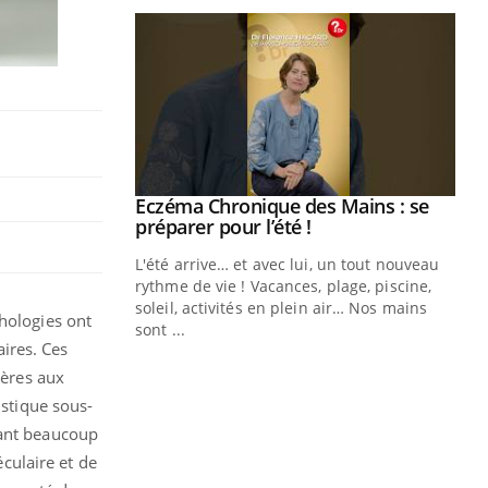
ale : et si on
Eczéma Chronique des Mains : se
Youtube
ube
Youtube
préparer pour l’été !
e diabète de type 2
L'été arrive… et avec lui, un tout nouveau
çues chez les
rythme de vie ! Vacances, plage, piscine,
ez les soignants.
soleil, activités en plein air… Nos mains
thologies ont
sont ...
Di
ires. Ces
You
tères aux
Le 
istique sous-
nom
dia
tant beaucoup
défi
culaire et de