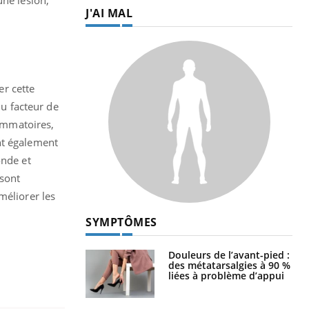
une lésion,
J'AI MAL
r cette
du facteur de
lammatoires,
nt également
onde et
 sont
méliorer les
SYMPTÔMES
Douleurs de l’avant-pied :
des métatarsalgies à 90 %
liées à problème d’appui