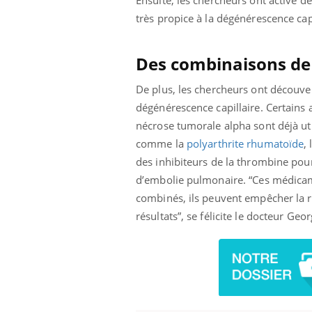
Ensuite, les chercheurs ont activé d
très propice à la dégénérescence capi
Des combinaisons de 
De plus, les chercheurs ont découv
dégénérescence capillaire. Certains a
nécrose tumorale alpha sont déjà util
comme la
polyarthrite rhumatoïde
,
des inhibiteurs de la thrombine pour
d’embolie pulmonaire. “Ces médicame
combinés, ils peuvent empêcher la ru
résultats”, se félicite le docteur Geo