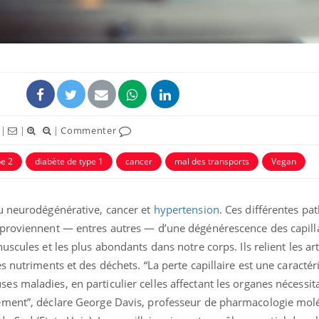
|
|
|
Commenter
ence en fer : comprendre pour
Insuline & Charge ment
tube
Youtube
Youtube
Yout
venir
osait en parler??
pe 2
diabète de type 1
cancer
mal des transports
Vegan
gue, irritabilité, brouillard mental ou
En 2026, l'insuline dans l
e alopécie… Les symptômes de la
reste entourée d'idées re
nce en fer sont multiples ce qui la rend
patients comme parfois ch
ou neurodégénérative, cancer et
hypertension
. Ces différentes pa
proviennent — entres autres — d’une dégénérescence des capilla
uscules et les plus abondants dans notre corps. Ils relient les ar
s nutriments et des déchets. “La perte capillaire est une caractér
s maladies, en particulier celles affectant les organes nécessi
ement”, déclare George Davis, professeur de pharmacologie molé