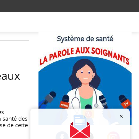
eaux
es
a santé des
se de cette
Publicité