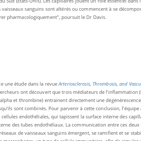
du Sud (Etats-Unis). Les capillaires jouent un rôle essentiel dans 
es vaisseaux sanguins sont altérés ou commencent à se décompo
rer pharmacologiquement", poursuit le Dr Davis.
ie une étude dans la revue
Arteriosclerosis, Thrombosis, and Vasc
hercheurs ont découvert que trois médiateurs de l’inflammation (
 alpha et thrombine) entrainent directement une dégénérescence c
squ’ils sont combinés. Pour parvenir à cette conclusion, l’équipe 
ellules endothéliales, qui tapissent la surface interne des capilla
 externe des tubes endothéliaux. La communication entre ces deux
 réseaux de vaisseaux sanguins émergent, se ramifient et se stabi