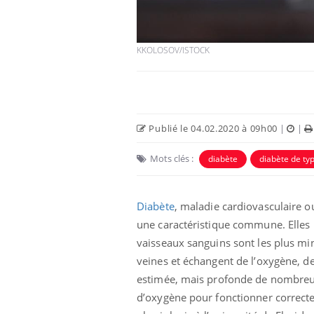
KKOLOSOV/ISTOCK
Publié le 04.02.2020 à 09h00
|
|
Eczéma Chronique des Mains :
Car
Youtube
You
Youtube
expliquer ma maladie
pré
Mots clés :
diabète
diabète de ty
Il y a des sujets qui sont faciles à aborder...
Fati
d'autres non ! D'un côté, poser des
mêm
questions sur la maladie d'un proche c'est
care
Diabète
, maladie cardiovasculaire 
montrer ...
...
une caractéristique commune. Elles 
vaisseaux sanguins sont les plus min
veines et échangent de l’oxygène, de
estimée, mais profonde de nombreuse
d’oxygène pour fonctionner correct