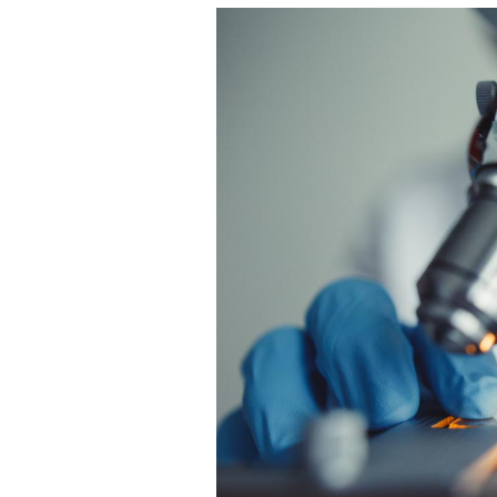
Cancer colorectal : une
stratégie simple aurait
changé la donne au Pays
basque
Chikungunya, dengue,
West Nile : que se passe-
t-il dans le sud de la
France ?
Les médicaments GLP-1
protègent-ils aussi les os
?