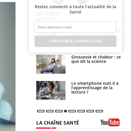
Restez connecté à toute l’actualité de la
Twitter
Facebook
Instagram
Santé
EN DIRECT
i votre ventre
Pourquoi manger moins
il les premiers
de protéines pourrait
 vos vacances ?
finalement être bénéfique
S'INSCRIRE À LA NEWSLETTER
haleurs :
Grossesse et chaleur : ce
i le risque de
que dit la science
rimpe-t-il ?
a pourrait-il
Le smartphone nuit-il à
la propagation du
l'apprentissage de la
lecture ?
LA CHAÎNE SANTÉ
Youtube