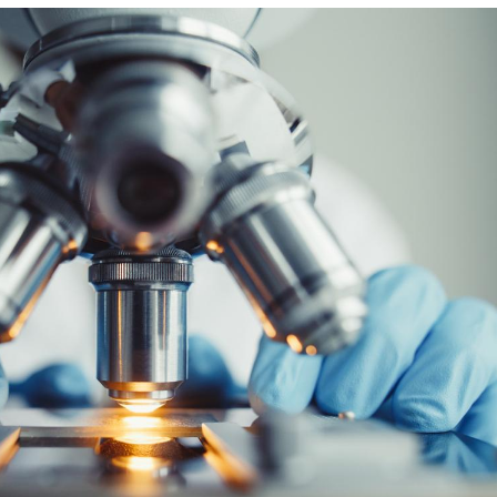
Cytomégalovirus : ce qui
Pourquo
change dans la prise en
gâche-t-
charge des femmes
jours de
enceintes
La sieste empêche-t-elle
Fortes c
de dormir la nuit ?
pourquo
noyade g
VIH : la fin du comprimé
Le Viagr
tous les jours se profile-t-
freiner 
elle enfin ?
cancer ?