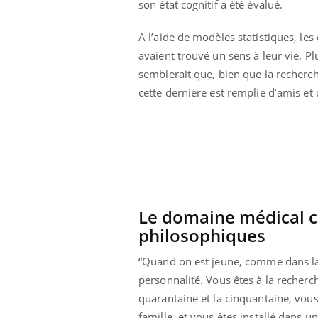
son état cognitif a été évalué.
A l’aide de modèles statistiques, le
avaient trouvé un sens à leur vie. Plu
semblerait que, bien que la recherch
cette dernière est remplie d’amis et
Le domaine médical 
philosophiques
ale : et si on
Eczéma Chronique des Mains : se
Dia
Youtube
You
“Quand on est jeune, comme dans la v
ube
Youtube
préparer pour l’été !
personnalité. Vous êtes à la recherc
Le 
 diabète de type 2
L'été arrive… et avec lui, un tout nouveau
nom
quarantaine et la cinquantaine, vous
ues chez les
rythme de vie ! Vacances, plage, piscine,
diab
famille, et vous êtes installé dans 