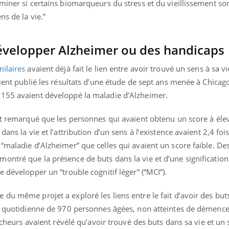
miner si certains biomarqueurs du stress et du vieillissement so
ns de la vie.”
développer Alzheimer ou des handicaps
ilaires
avaient déjà fait le lien entre avoir trouvé un sens à sa vi
aient publié les résultats d’une étude de sept ans menée à Chicago
 155 avaient développé la maladie d’Alzheimer.
ent remarqué que les personnes qui avaient obtenu un score à éle
dans la vie et l’attribution d’un sens à l’existence avaient 2,4 fo
“maladie d’Alzheimer” que celles qui avaient un score faible. De
ntré que la présence de buts dans la vie et d’une signification 
de développer un “trouble cognitif léger” (“MCI”).
du même projet a exploré les liens entre le fait d’avoir des buts
ie quotidienne de 970 personnes âgées, non atteintes de démenc
ercheurs avaient révélé qu’avoir trouvé des buts dans sa vie et un