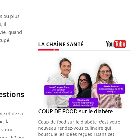
s ou plus
, il
 vie, quand
ccupé.
LA CHAÎNE SANTÉ
Youtube
estions
Youtube
ue » pour
COUP DE FOOD sur le diabète
Youtube
ie et de sa
médecine
e, la
Coup de food sur le diabète, c'est votre
nouveau rendez-vous culinaire qui
vez une
n groupe
bouscule les idées reçues ! Dans cet
Après 60 ans,