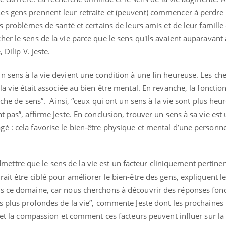
mutualiste innove en mat
s, mais ...
s gens prennent leur retraite et (peuvent) commencer à perdre l
santé : l'utilisation d'un 
numérique » permet ...
es problèmes de santé et certains de leurs amis et de leur famil
er le sens de la vie parce que le sens qu'ils avaient auparavant 
 Dilip V. Jeste.
 sens à la vie devient une condition à une fin heureuse. Les che
a vie était associée au bien être mental. En revanche, la fonctio
rche de sens”. Ainsi, “ceux qui ont un sens à la vie sont plus heu
t pas”, affirme Jeste. En conclusion, trouver un sens à sa vie est
é : cela favorise le bien-être physique et mental d’une person
tre que le sens de la vie est un facteur cliniquement pertinen
ait être ciblé pour améliorer le bien-être des gens, expliquent l
ns ce domaine, car nous cherchons à découvrir des réponses fon
es plus profondes de la vie”, commente Jeste dont les prochaines
e et la compassion et comment ces facteurs peuvent influer sur l