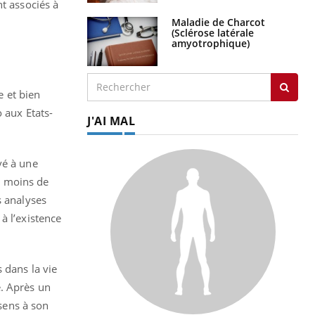
nt associés à
Maladie de Charcot
(Sclérose latérale
amyotrophique)
e et bien
 aux Etats-
J'AI MAL
vé à une
is moins de
s analyses
à l’existence
 dans la vie
e. Après un
 sens à son