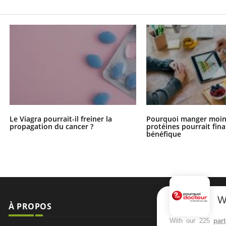
S
Le Viagra pourrait-il freiner la
Pourquoi manger moin
propagation du cancer ?
protéines pourrait fin
bénéfique
W
À PROPOS
NEWSLETT
With our 225
par