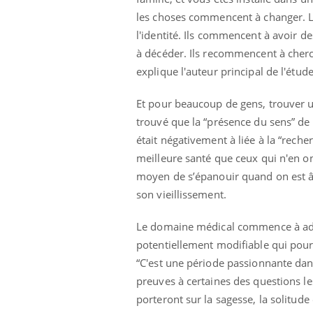
ez les soignants.
soleil, activités en plein air… Nos mains
défi
les choses commencent à changer. Le
sont ...
l'identité. Ils commencent à avoir d
à décéder. Ils recommencent à cherch
explique l'auteur principal de l'étude,
Et pour beaucoup de gens, trouver un
trouvé que la “présence du sens” de l
était négativement à liée à la “reche
meilleure santé que ceux qui n'en on
moyen de s’épanouir quand on est âg
son vieillissement.
Le domaine médical commence à admet
potentiellement modifiable qui pourr
“C'est une période passionnante da
preuves à certaines des questions l
porteront sur la sagesse, la solitud