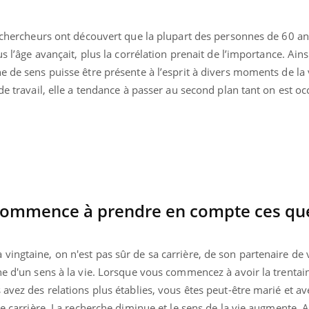
s chercheurs ont découvert que la plupart des personnes de 60 an
s l’âge avançait, plus la corrélation prenait de l’importance. Ainsi
e de sens puisse être présente à l’esprit à divers moments de la
 de travail, elle a tendance à passer au second plan tant on est o
commence à prendre en compte ces qu
Youtube
bète & Ramadan 2026
Un « jumeau numériq
tube
Youtube
ingtaine, on n'est pas sûr de sa carrière, de son partenaire de v
faciliter l’accès à la 
he d'un sens à la vie. Lorsque vous commencez à avoir la trentain
Ramadan approche, et, pour de
Youtube
préventive
breuses personnes atteintes de
 avez des relations plus établies, vous êtes peut-être marié et a
Un établissement lié à u
ète, c'est une période de questions, de
une carrière. La recherche diminue et le sens de la vie augmente. 