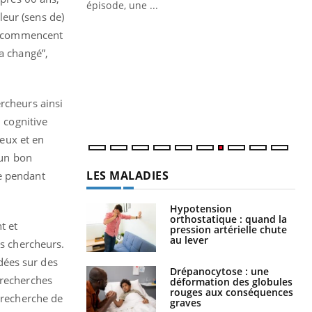
ière de bilan de
épisode, une ...
eur (sens de)
« jumeau
Qu
You
le commencent
êtr
a changé”,
"Le
qua
Doc
rcheurs ainsi
dir
n cognitive
reux et en
 un bon
LES MALADIES
ne pendant
Hypotension
orthostatique : quand la
t et
pression artérielle chute
au lever
es chercheurs.
dées sur des
Drépanocytose : une
 recherches
déformation des globules
rouges aux conséquences
a recherche de
graves