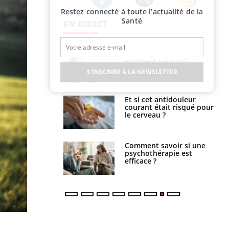
Restez connecté à toute l’actualité de la
Twitter
Facebook
Instagram
Santé
EN DIRECT
lage des horaires
Bronzage : qui sont
quel impact sur le
vraiment ceux qui
 ?
cherchent à dorer leur
S'INSCRIRE À LA NEWSLETTER
peau ?
e : ces polluants
Et si cet antidouleur
nt influencer le
courant était risqué pour
es enfants
le cerveau ?
 : pourquoi le
Comment savoir si une
reconnaît-il les
psychothérapie est
 autrement ?
efficace ?