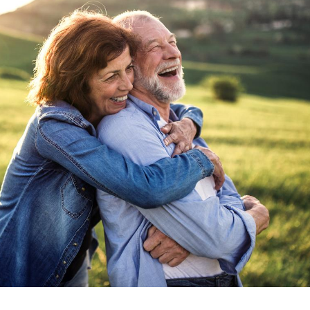
Cerveau : le mystère de la
Le déca
"madeleine de Proust"
d'été : 
enfin expliqué
sommeil
Intolérance au gluten : les
Grossess
nouvelles
pourraie
recommandations de la
poids d
HAS
Insuffisance cardiaque :
Autisme
comment mieux la
cerveau 
prévenir
visages