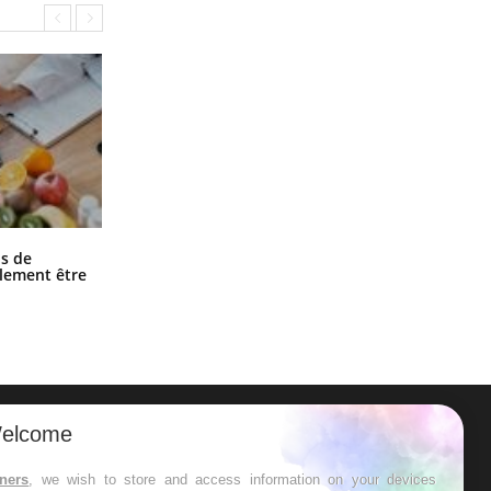
Grossesse et chaleur : ce que dit la
s de
science
alement être
elcome
ER
tners
, we wish to store and access information on your devices