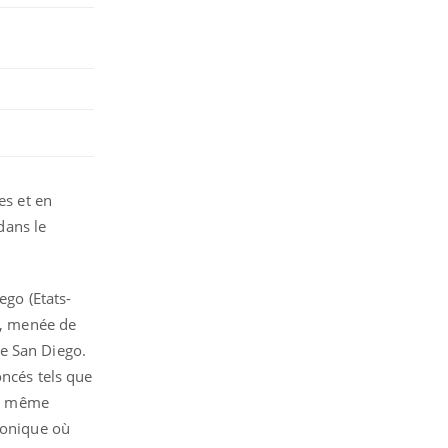
es et en
dans le
ego (Etats-
i, menée de
de San Diego.
oncés tels que
 le même
honique où