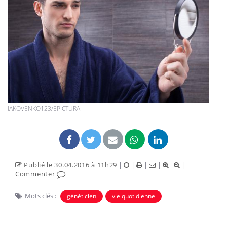
IAKOVENKO123/EPICTURA
Publié le 30.04.2016 à 11h29
|
|
|
|
|
Commenter
Mots clés :
généticien
vie quotidienne