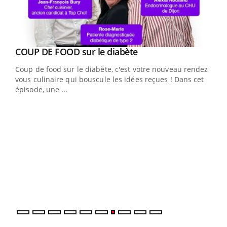
Youtube
cès
COUP DE FOOD sur le diabète
Youtube
Coup de food sur le diabète, c'est votre nouveau rendez-
 en
vous culinaire qui bouscule les idées reçues ! Dans cet
u
épisode, une ...
Qua
You
"Les
trav
DRH 