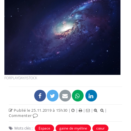
FORPLAYDAY/ISTOCK
Publié le 25.11.2019 à 15h30
|
|
|
|
|
Commenter
Mots clés :
Espace
gaine de myéline
cœur