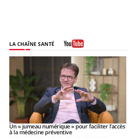
LA CHAÎNE SANTÉ
Youtube
Un « jumeau numérique » pour faciliter l’accès
Youtube
Youtube
à la médecine préventive