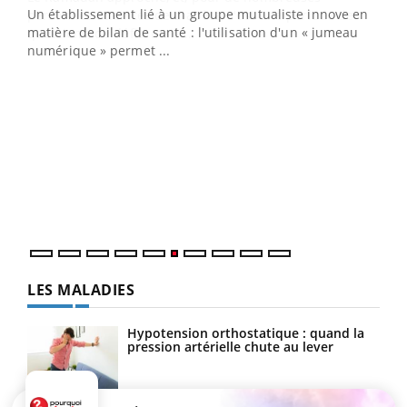
Un établissement lié à un groupe mutualiste innove en
e
matière de bilan de santé : l'utilisation d'un « jumeau
numérique » permet ...
COU
You
Coup
vous
épis
LES MALADIES
Hypotension orthostatique : quand la
pression artérielle chute au lever