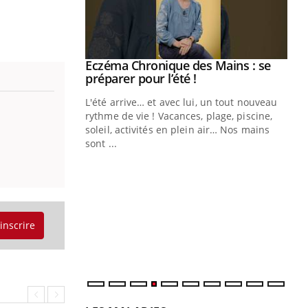
Eczéma Chronique des Mains : se
Youtube
Youtube
préparer pour l’été !
L'été arrive… et avec lui, un tout nouveau
rythme de vie ! Vacances, plage, piscine,
soleil, activités en plein air… Nos mains
sont ...
Youtube
Diabète & Ramadan 2026
Un
Youtube
You
fac
Le Ramadan approche, et, pour de
pr
nombreuses personnes atteintes de
Un 
diabète, c'est une période de questions, de
mut
défis, mais ...
'inscrire
san
num