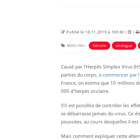
Publié le 18.11.2019 à 16h30
|
|
Mots clés :
héroïne
virologue
Causé par l'Herpès Simplex Virus (HS
parties du corps,
à commencer par l
France, on estime que 10 millions de
olorectal : une
Cytomégalovirus : ce qui
000 d'herpès oculaire.
e simple aurait
change dans la prise en
a donne au Pays
charge des femmes
enceintes
S’il est possible de contrôler les e
se débarrasse jamais du virus. Ce de
unya, dengue,
La sieste empêche-t-elle
poussées, au cours desquelles il est 
e : que se passe-
de dormir la nuit ?
 le sud de la
Mais comment expliquer cette alternan