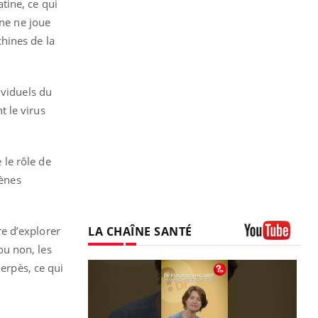
tine, ce qui
ine ne joue
chines de la
ividuels du
 le virus
le rôle de
gènes
LA CHAÎNE SANTÉ
e d’explorer
ou non, les
Youtube
herpès, ce qui