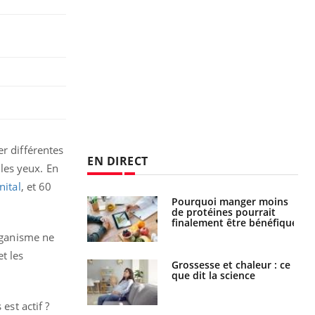
er différentes
EN DIRECT
 les yeux. En
nital
, et 60
Pourquoi manger moins
Mordue par une tique en
de protéines pourrait
vacances, elle reste dans
finalement être bénéfique
le coma pendant 42 jours
organisme ne
t les
Grossesse et chaleur : ce
Mordue par un
que dit la science
barracuda, une petite fille
secourue grâce à un
réflexe essentiel
est actif ?