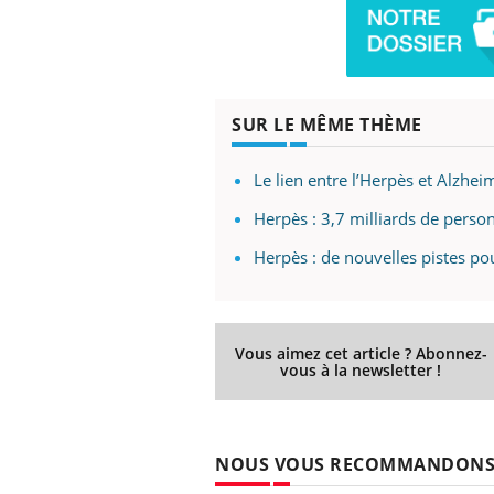
 Mains :
Carence en fer : comprendre pour
Ins
Youtube
You
Youtube
Youtube
SUR LE MÊME THÈME
prévenir
osa
aciles à aborder...
Fatigue, irritabilité, brouillard mental ou
En 2
Le lien entre l’Herpès et Alzhe
poser des
même alopécie… Les symptômes de la
rest
'un proche c'est
carence en fer sont multiples ce qui la rend
pat
Herpès : 3,7 milliards de perso
...
Herpès : de nouvelles pistes pou
Vous aimez cet article ? Abonnez-
vous à la newsletter !
NOUS VOUS RECOMMANDON