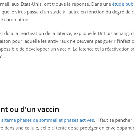
rnell, aux Etats-Unis, ont trouvé la réponse. Dans une
étude publ
Le Viagra pourrait-il
freiner la propagation du
nt que le virus passe d’un stade à l’autre en fonction du degré de
cancer ?
ée chromatine.
t dû à la réactivation de la latence, explique le Dr Luis Schang, 
raison pour laquelle les antiviraux ne peuvent pas guérir l'infecti
mpossible de développer un vaccin. La latence et la réactivation 
ès.”
ent ou d'un vaccin
s alterne phases de sommeil et phases actives
, il faut se pencher
 dans une cellule, celle-ci tente de se protéger en enveloppant