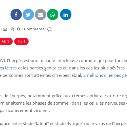
|
|
|
Commenter
ADN
HSH
V), l’herpès est une maladie infectieuse courante qui peut touch
es lèvres
et les parties génitales et, dans les cas les plus sévères,
 personnes sont atteintes d'herpès labial,
2 millions d'herpès gé
Pourquoi votre ventre
gâche-t-il les premiers
jours de vos vacances ?
ffets de l’herpès, notamment grâce aux crèmes antivirales, notre 
rnier alterne les phases de sommeil dans les cellules nerveuses e
Fortes chaleurs :
particulièrement virulent.
pourquoi le risque de
noyade grimpe-t-il ?
ce entre stade “latent” et stade “lytique” où le virus de l’herpès 