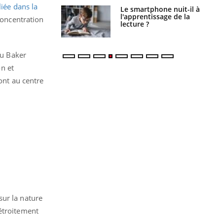
iée dans la
Le smartphone nuit-il à
Légionellose en Suisse :
l'apprentissage de la
quelle est l’origine de la
 concentration
lecture ?
contamination ?
du Baker
on et
sont au centre
 sur la nature
 étroitement