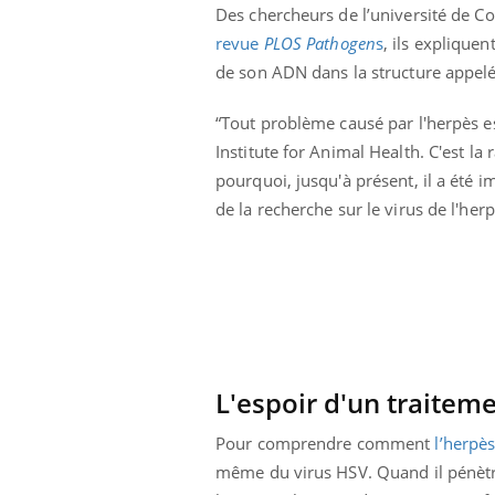
Des chercheurs de l’université de Co
icaments GLP-1
VIH : la fin du comprimé
-ils aussi les os
tous les jours se profile-t-
revue
PLOS Pathogen
s
, ils explique
elle enfin ?
de son ADN dans la structure appel
“Tout problème causé par l'herpès es
Institute for Animal Health. C'est la 
pourquoi, jusqu'à présent, il a été i
de la recherche sur le virus de l'herp
L'espoir d'un traitem
Pour comprendre comment
l’herpè
même du virus HSV. Quand il pénètre