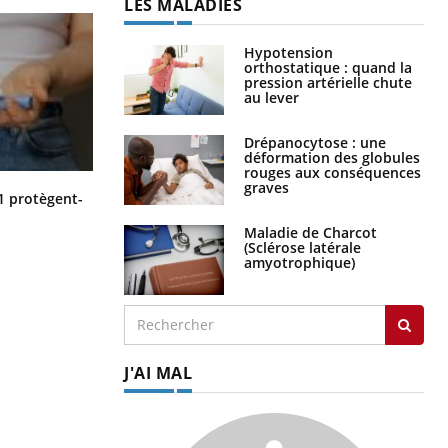
LES MALADIES
Hypotension
orthostatique : quand la
pression artérielle chute
au lever
Drépanocytose : une
déformation des globules
rouges aux conséquences
graves
Cytomégalovirus : ce qui change
1 protègent-
dans la prise en charge des femmes
enceintes
Maladie de Charcot
(Sclérose latérale
amyotrophique)
J'AI MAL