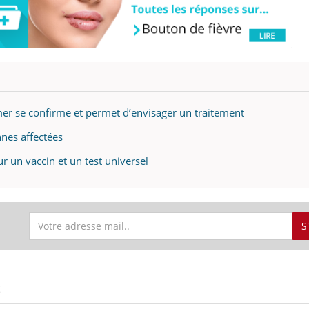
uline & Charge mentale : et si on
tube
Youtube
it en parler??
026, l'insuline dans le diabète de type 2
imer se confirme et permet d’envisager un traitement
e entourée d'idées reçues chez les
ients comme parfois chez les soignants.
nnes affectées
r un vaccin et un test universel
S
S