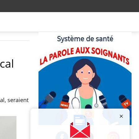
cal
l, seraient
Publicité