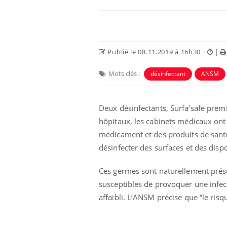
Publié le 08.11.2019 à 16h30
|
|
Mots clés :
désinfectant
ANSM
Deux désinfectants, Surfa’safe prem
hôpitaux, les cabinets médicaux ont 
médicament et des produits de santé
unya, dengue,
La sieste empêche-t-elle
désinfecter des surfaces et des dispo
e : que se passe-
de dormir la nuit ?
 le sud de la
Ces germes sont naturellement prése
susceptibles de provoquer une inf
icaments GLP-1
VIH : la fin du comprimé
affaibli. L’ANSM précise que “le risqu
-ils aussi les os
tous les jours se profile-t-
elle enfin ?