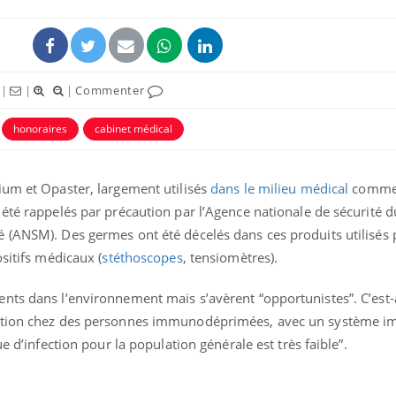
|
|
|
Commenter
honoraires
cabinet médical
ium et Opaster, largement utilisés
dans le milieu médical
comme 
été rappelés par précaution par l’Agence nationale de sécurité d
 (ANSM). Des germes ont été décelés dans ces produits utilisés
Fortes chaleurs :
Grossess
sitifs médicaux (
stéthoscopes
, tensiomètres).
pourquoi le risque de
que dit 
noyade grimpe-t-il ?
nts dans l’environnement mais s’avèrent “opportunistes”. C’est-
ection chez des personnes immunodéprimées, avec un système i
Le Viagra pourrait-il
Le smart
e d’infection pour la population générale est très faible”.
freiner la propagation du
l'appren
cancer ?
lecture 