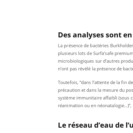
lovirus : ce qui
Pourquoi votre ventre
ans la prise en
gâche-t-il les premiers
des femmes
jours de vos vacances ?
s
Des analyses sont en
La présence de bactéries Burkholde
plusieurs lots de Surfa’safe premiu
microbiologiques sur d’autres produ
n’ont pas révélé la présence de bacté
Toutefois, “dans l’attente de la fin
précaution et dans la mesure du poss
système immunitaire affaibli (sous c
réanimation ou en néonatalogie…)”, p
Le réseau d’eau de l’