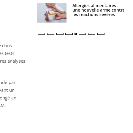
par une tique en
Allergies alimentaires :
, elle reste dans
une nouvelle arme contre
 pendant 42 jours
les réactions sévères
e dans
s tests
res analyses
ande par
ayant un
longé en
SM.