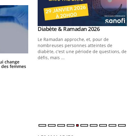
Youtube
 Mains : se
Diabète & Ramadan 2026
Youtube
outube
Le Ramadan approche, et, pour de
 un tout nouveau
nombreuses personnes atteintes de
plage, piscine,
diabète, c'est une période de questions, de
 air… Nos mains
défis, mais ...
La sieste empêche-t-elle de dormir
ui change
la nuit ?
ge des femmes
Un
You
fac
pr
Un 
mut
san
num