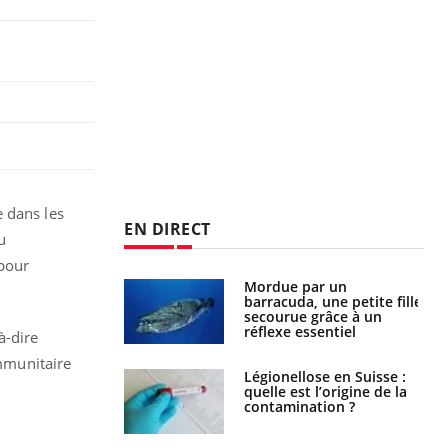
dans les
EN DIRECT
u
 pour
e et chaleur : ce
Mordue par un
la science
barracuda, une petite fille
secourue grâce à un
réflexe essentiel
à-dire
mmunitaire
phone nuit-il à
Légionellose en Suisse :
tissage de la
quelle est l’origine de la
?
contamination ?