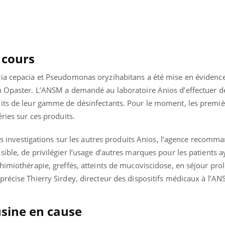
Pourquoi manger moins
Mordue 
de protéines pourrait
vacances
finalement être bénéfique
le coma
 cours
ria cepacia et Pseudomonas oryzihabitans a été mise en évidenc
m Opaster. L’ANSM a demandé au laboratoire Anios d’effectuer de
its de leur gamme de désinfectants. Pour le moment, les premiè
ries sur ces produits.
 des investigations sur les autres produits Anios, l’agence recomm
ible, de privilégier l’usage d’autres marques pour les patients 
himiothérapie, greffés, atteints de mucoviscidose, en séjour pro
récise Thierry Sirdey, directeur des dispositifs médicaux à l’AN
usine en cause